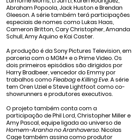
Lamorne Morris
,
Li Jun Li
,
Karen Rodriguez
,
Abraham Popoola
,
Jack Huston
e
Brendan
Gleeson
. A série também terá participações
especiais de nomes como
Lukas Haas
,
Cameron Britton
,
Cary Christopher
,
Amanda
Schull
,
Amy Aquino
e
Kai Caster
.
A produção é da
Sony Pictures Television
, em
parceria com o
MGM+
e o
Prime Video
. Os
dois primeiros episódios são dirigidos por
Harry Bradbeer
, vencedor do Emmy por
trabalhos como
Fleabag
e
Killing Eve
. A série
tem
Oren Uziel
e
Steve Lightfoot
como co-
showrunners e produtores executivos.
O projeto também conta com a
participação de
Phil Lord
,
Christopher Miller
e
Amy Pascal
, equipe ligada ao universo de
Homem-Aranha no Aranhaverso
. Nicolas
Cage também assina como produtor