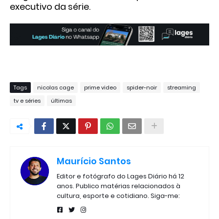
executivo da série.
Tags
nicolas cage
prime video
spider-noir
streaming
tv e séries
últimas
Maurício Santos
Editor e fotógrafo do Lages Diário há 12
anos. Publico matérias relacionados à
cultura, esporte e cotidiano. Siga-me: