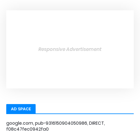
Responsive Advertisement
AD SPACE
google.com, pub-9316150904050986, DIRECT,
f08c47fec0942fa0