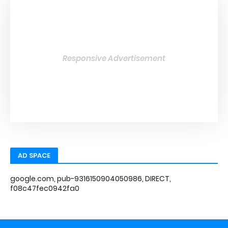
Responsive Advertisement
AD SPACE
google.com, pub-9316150904050986, DIRECT,
f08c47fec0942fa0