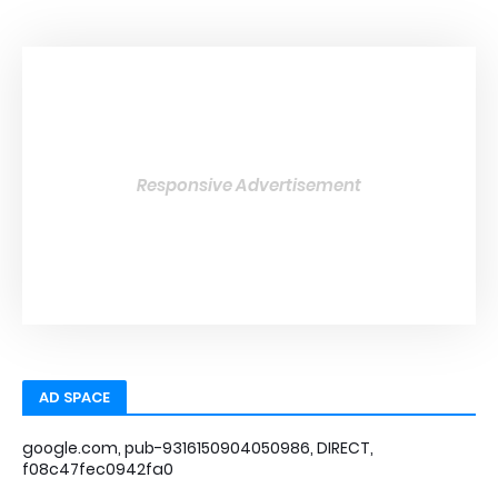
Responsive Advertisement
AD SPACE
google.com, pub-9316150904050986, DIRECT,
f08c47fec0942fa0