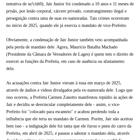
tentativa de su!cídi0), Jair Junior foi condenado a 10 anos e 11 meses de
prisão, por lesão corporal, cárcere privado, constrangimento ilegal e
perseguição contra uma de suas ex-namoradas. Tais crimes ocorreram
no início de 2025, quando ele já exercia o mandato de vice-Prefeito.
Obviamente, a condenação de Jair Junior também veio acompanhada
pela perda de mandato dele. Agora, Maurício Batalha Machado
(Presidente da Câmara de Vereadores de Lages) é quem tem o direito de
exercer as funções da Prefeita, em caso de ausência ou afastamento
dela.
As acusações contra Jair Junior vieram à tona em março de 2025,
através de áudios e vídeos divulgados pela ex-namorada dele. Logo que
isso ocorreu, a Prefeita Carmen Zanotto manifestou repúdio às ações de
Jair e decidiu se desvincular completamente dele - assim, o vice-
Prefeito foi ''colocado para escanteio'' e acabou perdendo toda a
influência que ele teria no mandato de Carmen. Porém, Jair não aceitou
bem isso - a indignação dele foi tanta que ele furou o pneu do carro da
Prefeita, em abril de 2025, e passou a sabotar o mandato dela, através