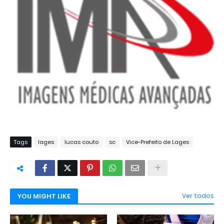
Tags
lages
lucas couto
sc
Vice-Prefeito de Lages
YOU MIGHT LIKE
Ver todos