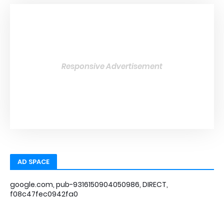
Responsive Advertisement
AD SPACE
google.com, pub-9316150904050986, DIRECT,
f08c47fec0942fa0