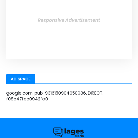
Responsive Advertisement
AD SPACE
google.com, pub-9316150904050986, DIRECT,
f08c47fec0942fa0