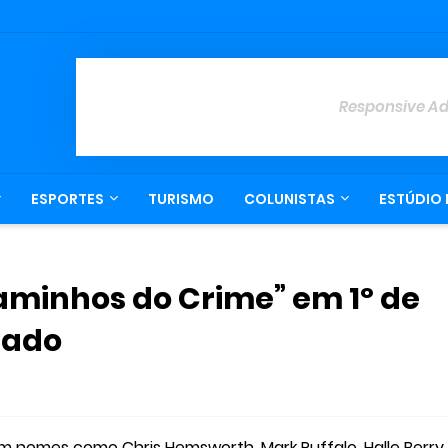
Responsive A
ESPORTES
TURISMO
COLUNISTAS
ESTÚDIO 
aminhos do Crime” em 1º de
lado
nomes como Chris Hemsworth, Mark Ruffalo, Halle Berry,