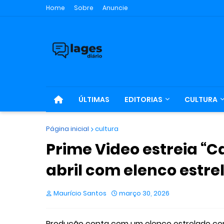
Home
Sobre
Anuncie
ÚLTIMAS
EDITORIAS
CULTURA
Página inicial
cultura
Prime Video estreia “C
abril com elenco estre
Maurício Santos
março 30, 2026
Produção conta com um elenco estrelado com 