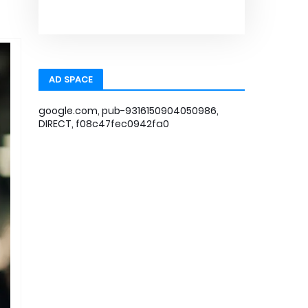
AD SPACE
google.com, pub-9316150904050986,
DIRECT, f08c47fec0942fa0