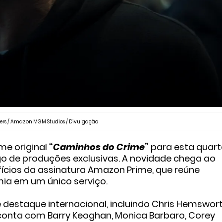
gers / Amazon MGM Studios / Divulgação
lme original
“Caminhos do Crime”
para esta quart
go de produções exclusivas. A novidade chega ao
fícios da assinatura Amazon Prime, que reúne
ia em um único serviço.
 destaque internacional, incluindo
Chris Hemswor
 conta com
Barry Keoghan
,
Monica Barbaro
,
Corey