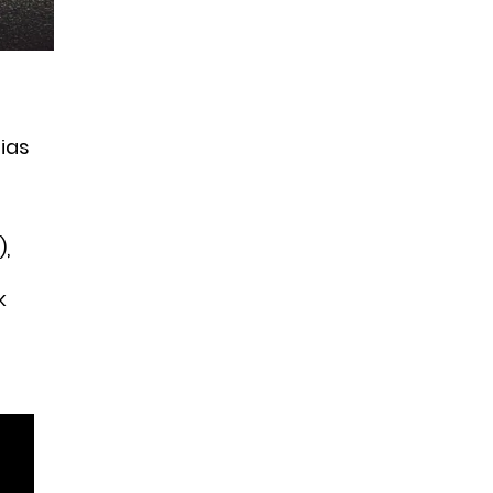
ias
,
k