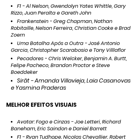
F1 - Al Nelson, Gwendolyn Yates Whittle, Gary
Rizzo, Juan Peralta e Gareth John
Frankenstein - Greg Chapman, Nathan
Robitaille, Nelson Ferreira, Christian Cooke e Brad
Zoern
Uma Batalha Após a Outra - José Antonio
Garcia, Christopher Scarabosio e Tony Villlaflor
Pecadores - Chris Welcker, Benjamin A. Burtt,
Felipe Pacheco, Brandon Proctor e Steve
Boeddeker
Sir
āt - Amanda Villavieja, Laia Casanovas
e Yasmina Praderas
MELHOR EFEITOS VISUAIS
Avatar: Fogo e Cinzas - Joe Letteri, Richard
Baneham, Eric Saindon e Daniel Barrett
F1 - Ryan Tudhope, Nicolas Chevallier, Robert