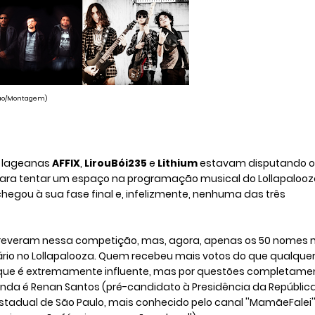
gação/Montagem)
s lageanas
AFFIX
,
LirouBói235
e
Lithium
estavam disputando o
 para tentar um espaço na programação musical do Lollapaloo
 chegou à sua fase final e, infelizmente, nenhuma das três
screveram nessa competição, mas, agora, apenas os 50 nomes 
ário no Lollapalooza. Quem recebeu mais votos do que qualque
- que é extremamente influente, mas por questões completame
anda é Renan Santos (pré-candidato à Presidência da República
stadual de São Paulo, mais conhecido pelo canal ''MamãeFalei''