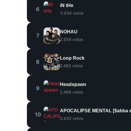
iN tHe
6
3.034 votos
NOHAU
7
2.559 votos
Loop Rock
8
2.482 votos
Headspawn
9
2.466 votos
APOCALIPSE MENTAL [$abba e
10
2.430 votos