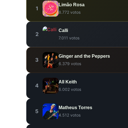
Limão Rosa
1
8.772 votos
Calli
2
7.011 votos
Ginger and the Peppers
3
6.379 votos
All Keith
4
6.002 votos
Matheus Torres
5
4.512 votos