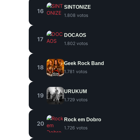
SINTONIZE
16
1.808 votos
DOCAOS
17
1.802 votos
Geek Rock Band
18
1.781 votos
URUKUM
19
1.729 votos
Rock em Dobro
20
1.726 votos