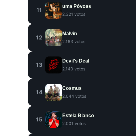
uma Póvoas
11
2.321 votos
Malvin
12
2.163 votos
Devil's Deal
13
2.140 votos
Cosmus
14
2.044 votos
Estela Blanco
15
2.001 votos