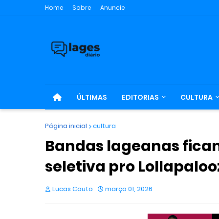
Home
Sobre
Anuncie
ÚLTIMAS
EDITORIAS
CULTURA
Página inicial
cultura
Bandas lageanas ficam 
seletiva pro Lollapalo
Lucas Couto
março 01, 2026