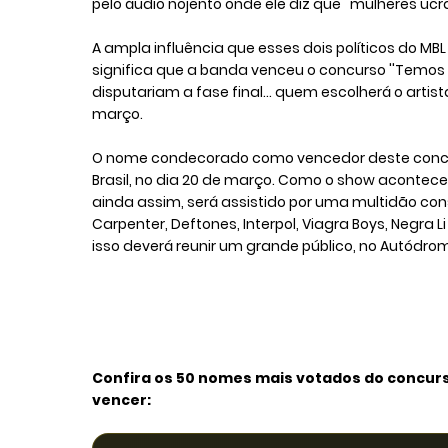
pelo áudio nojento onde ele diz que ''mulheres uc
A ampla influência que esses dois políticos do M
significa que a banda venceu o concurso ''Temos V
disputariam a fase final... quem escolherá o artis
março.
O nome condecorado como vencedor deste concurs
Brasil, no dia 20 de março. Como o show acontecer
ainda assim, será assistido por uma multidão co
Carpenter, Deftones, Interpol, Viagra Boys, Negra 
isso deverá reunir um grande público, no Autódromo
Confira os 50 nomes mais votados do concur
vencer: