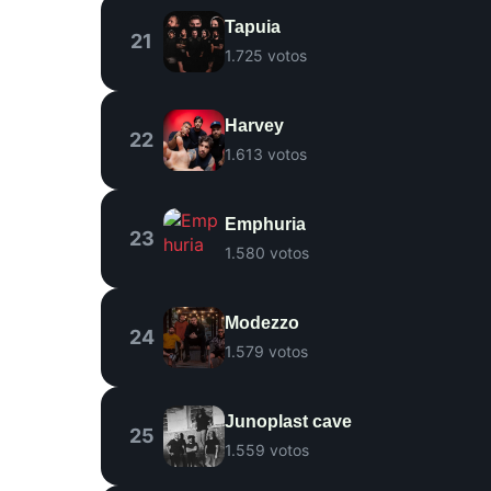
Tapuia
21
1.725 votos
Harvey
22
1.613 votos
Emphuria
23
1.580 votos
Modezzo
24
1.579 votos
Junoplast cave
25
1.559 votos