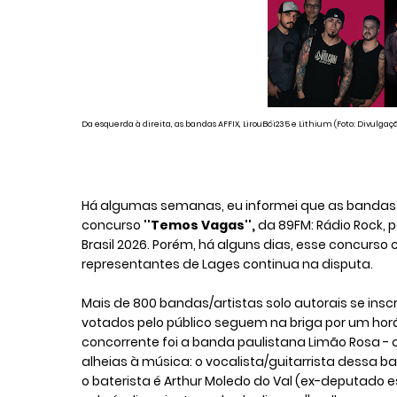
Da esquerda à direita, as bandas AFFIX, LirouBói235 e Lithium (Foto: Divul
Há algumas semanas, eu informei que as banda
concurso
''Temos Vagas'',
da 89FM: Rádio Rock,
Brasil 2026. Porém, há alguns dias, esse concurso
representantes de Lages continua na disputa.
Mais de 800 bandas/artistas solo autorais se in
votados pelo público seguem na briga por um hor
concorrente foi a banda paulistana Limão Rosa 
alheias à música:
o vocalista/guitarrista dessa b
o baterista é Arthur Moledo do Val (ex-deputado e