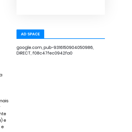
AD SPACE
google.com, pub-9316150904050986,
DIRECT, f08c47fec0942fa0
za
mais
r
nte
) e
 e