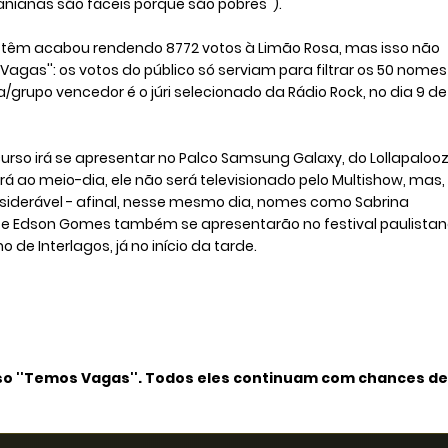
ranianas são fáceis porque são pobres'').
BL têm acabou rendendo 8772 votos à Limão Rosa, mas isso não
agas'': os votos do público só serviam para filtrar os 50 nome
ta/grupo vencedor é o júri selecionado da Rádio Rock, no dia 9 de
o irá se apresentar no Palco Samsung Galaxy, do Lollapaloo
á ao meio-dia, ele não será televisionado pelo Multishow, mas,
nsiderável - afinal, nesse mesmo dia, nomes como Sabrina
Li e Edson Gomes também se apresentarão no festival paulistano
 de Interlagos, já no início da tarde.
so ''Temos Vagas''. Todos eles continuam com chances de