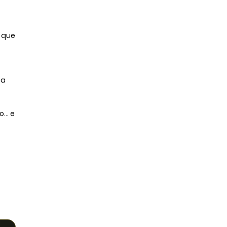
s que
za
... e