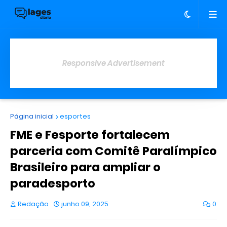
Responsive Advertisement
Página inicial
esportes
FME e Fesporte fortalecem
parceria com Comitê Paralímpico
Brasileiro para ampliar o
paradesporto
Redação
junho 09, 2025
0