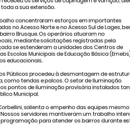
to recebeu os serviços de capinagem e varrição, al
 toda a sua extensão.
rabalho concentraram esforços em importantes
adas no Acesso Norte e no Acesso Sul de Lages, b
bairro Brusque. Os operários atuaram no
cais, mediante solicitações registradas pela
roçada se estenderam a unidades dos Centros de
das Escolas Municipais de Educação Básica (Emebs)
s educacionais.
iços Públicos procedeu à desmontagem de estrutu
, como tendas e palcos. O setor de Iluminação
 dos pontos de iluminação provisória instalados ta
lico Municipal.
 Corbellini, salienta o empenho das equipes mesmo
 “Nossos servidores mantiveram um trabalho inte
 programação para atender os bairros durante es