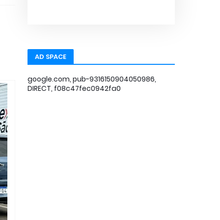
AD SPACE
google.com, pub-9316150904050986,
DIRECT, f08c47fec0942fa0