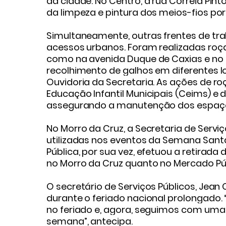
da cidade. No Centro, a rua Correia Pin
da limpeza e pintura dos meios-fios por
Simultaneamente, outras frentes de t
acessos urbanos. Foram realizadas roç
como na avenida Duque de Caxias e no 
recolhimento de galhos em diferentes lo
Ouvidoria da Secretaria. As ações de 
Educação Infantil Municipais (Ceims) e 
assegurando a manutenção dos espaço
No Morro da Cruz, a Secretaria de Serv
utilizadas nos eventos da Semana Santa
Pública, por sua vez, efetuou a retirada
no Morro da Cruz quanto no Mercado Púb
O secretário de Serviços Públicos, Jean
durante o feriado nacional prolongado.
no feriado e, agora, seguimos com uma
semana”, antecipa.