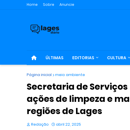
Home
Sobre
Anuncie
ÚLTIMAS
EDITORIAS
CULTURA
Página inicial
meio ambiente
Secretaria de Serviços 
ações de limpeza e m
regiões de Lages
Redação
abril 22, 2025