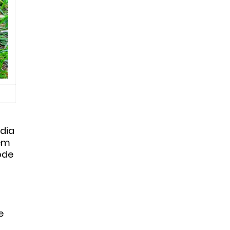
dia
 em
ode
e