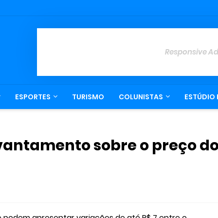
Responsive A
ESPORTES
TURISMO
COLUNISTAS
ESTÚDIO 
evantamento sobre o preço d
 podem apresentar variações de até R$ 7 entre o