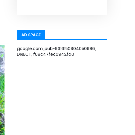
AD SPACE
google.com, pub-9316150904050986,
DIRECT, f08c47fec0942fa0