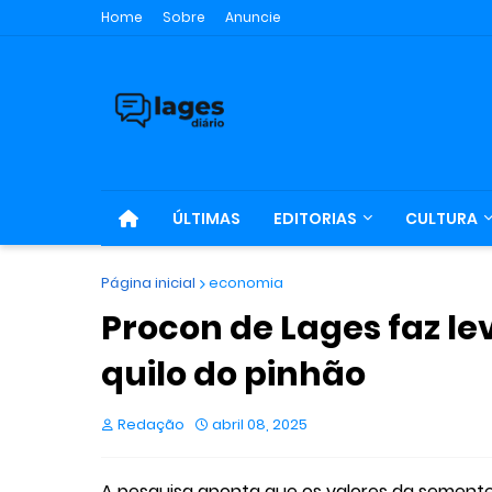
Home
Sobre
Anuncie
ÚLTIMAS
EDITORIAS
CULTURA
Página inicial
economia
Procon de Lages faz l
quilo do pinhão
Redação
abril 08, 2025
A pesquisa aponta que os valores da semente