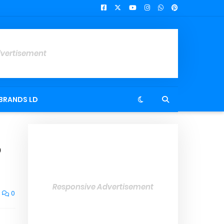
dvertisement
BRANDS LD
o
Responsive Advertisement
0