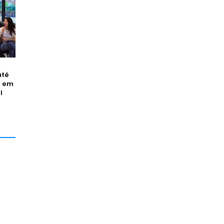
até
a em
l