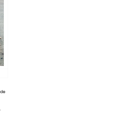
ade
,