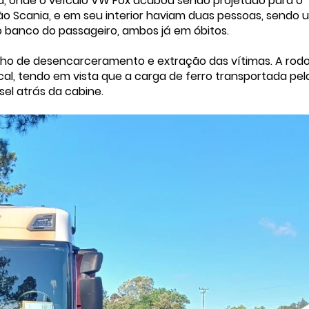
a, onde o veículo VW Fox acabou sendo projetado para o
 Scania, e em seu interior haviam duas pessoas, sendo 
 banco do passageiro, ambos já em óbitos.
balho de desencarceramento e extração das vítimas. A rod
cal, tendo em vista que a carga de ferro transportada pel
el atrás da cabine.