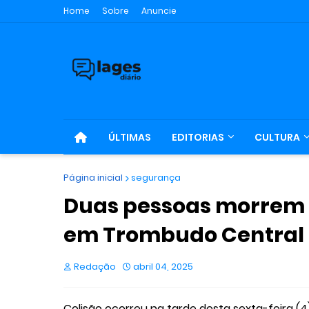
Home
Sobre
Anuncie
ÚLTIMAS
EDITORIAS
CULTURA
Página inicial
segurança
Duas pessoas morrem 
em Trombudo Central
Redação
abril 04, 2025
Colisão ocorreu na tarde desta sexta-feira (4