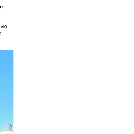
um
ovia
a