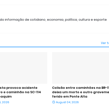
ndo informação de cotidiano, economia, política, cultura e esporte
Ver 
ista provoca acidente
Colisão entre caminhões na BR-1
ro e caminhão na SC-114
deixa um morto e outro gravem
oaquim
ferido em Ponte Alta
5, 2026
August 04, 2026