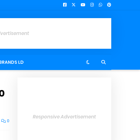
dvertisement
BRANDS LD
0
Responsive Advertisement
0