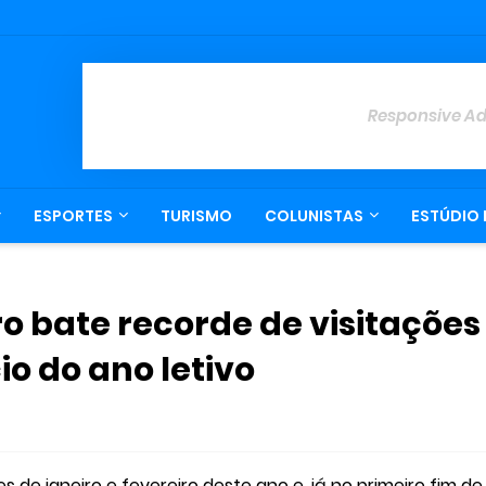
Responsive A
ESPORTES
TURISMO
COLUNISTAS
ESTÚDIO 
o bate recorde de visitações
io do ano letivo
s de janeiro e fevereiro deste ano e, já no primeiro fim de