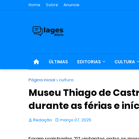
Home
Sobre
Anuncie
ÚLTIMAS
EDITORIAS
CULTURA
Página inicial
cultura
Museu Thiago de Castr
durante as férias e iníc
Redação
março 07, 2025
Foram registrados 717 visitantes entre os mese