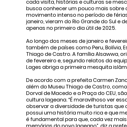
cada visita, histórias e culturas se me
busca conhecer um pouco mais sobre 
movimento intenso no período de férias.
janeiro, vieram do Rio Grande do Sul e d
apenas no primeiro dia útil de 2025.
Ao longo dos meses de janeiro e fevereir
também de países como Peru, Bolívia, E
Thiago de Castro. A família Alsawwa, orig
de fevereiro e, segundo relatos da equ
Lages abriga a primeira mesquita islâm
De acordo com a prefeita Carmen Zanott
além do Museu Thiago de Castro, como o
Dorval de Macedo e a Praça do CEU, são 
cultura lageana. “É maravilhoso ver e
observar a diversidade de turistas que 
possui uma história muito rica e que m
é fundamental para que, cada vez mai
memórias do povo lageano”, diz a prefei