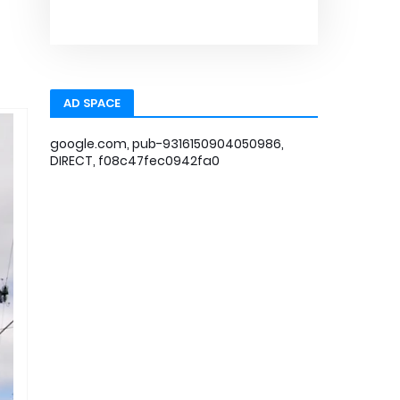
AD SPACE
google.com, pub-9316150904050986,
DIRECT, f08c47fec0942fa0