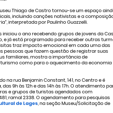
Museu Thiago de Castro tornou-se um espaço ain
ais, incluindo canções nativistas e a composição
”, interpretada por Paulinho Guazzelli.
 iniciou o ano recebendo grupos de jovens da Ca
o, e já está programado para receber outras tur
 visitas traz impacto emocional em cada uma das
as pessoas que fazem questão de registrar suas
us familiares, mostra a importância de
 turismo como para o aquecimento da economia
o na rua Benjamin Constant, 141, no Centro e é
 das 9h às 12h e das 14h às 17h.
O atendimento pa
iras e grupos de turistas agendados com
-7481, ramal 2338. O agendamento para pesquisas
ltural de Lages
, na seção Museu/Solicitação de