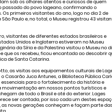
sclam sob os olhares atentos e curiosos de quem
o passado do povo lageano, confirmando o
 Os primeiros visitantes do ano, logo no dia 2 de
e São Paulo e,
no total, o Museu registrou 43 visita
o, visitantes de diferentes estados brasileiros e
stados Unidos e Inglaterra estiveram no Museu
inária da Síria e da Palestina visitou o Museu no d
ipe que os recebeu, ficou encantada ao descobrir 
ica de Santa Catarina.
o, as visitas aos equipamentos culturais de Lage
 Casarão Juca Antunes, a Biblioteca Pública Car
essenciais para o fortalecimento da história e
ssa movimentação em nossos pontos turísticos e
chegam de todo o Brasil e até do exterior. Lages
erece ser contada, por isso cada um destes espa
s, as novas gerações conheçam e façam parte da
ta.