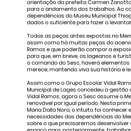
orientação da prefeita Carmen Zanotto
para o andamento dos trabalhos. Ao c
dependências do Museu Municipal Thiago
dados o suficiente para fazer o levanta
Todas as peças antes expostas no Mem
assim como há muitas peças do acervo
Ramos e que poderão compor a exposiçã
para que, em breve, os lageanos e turi
o comando do Sesc, haverá elementos
merece, mantendo viva sua história e le
Assim como o Grupo Escolar Vidal Ramos
Municipal de Lages concedeu a gestão 
Vidal Ramos, agora o Sesc assume o Me
renovável por igual período. Nesta prim
Maria Dalla Nora, o intuito foi conhecer
necessidades das dependências do Memo
sobre o que precisaremos desenvolver e
espaço para, posteriormente, trabalha