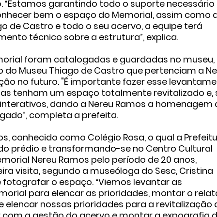
. “Estamos garantindo todo o suporte necessário
onhecer bem o espaço do Memorial, assim como 
 de Castro e todo o seu acervo, a equipe terá
mento técnico sobre a estrutura”, explica.
orial foram catalogadas e guardadas no museu,
 do Museu Thiago de Castro que pertenciam a Ne
o no futuro. "É importante fazer esse levantam
stas tenham um espaço totalmente revitalizado e,
 interativos, dando a Nereu Ramos a homenagem 
gado”, completa a prefeita.
, conhecido como Colégio Rosa, o qual a Prefeit
do prédio e transformando-se no Centro Cultural
morial Nereu Ramos pelo período de 20 anos,
eira visita, segundo a museóloga do Sesc, Cristina
 e fotografar o espaço. “Viemos levantar as
rial para elencar as prioridades, montar o relat
 elencar nossas prioridades para a revitalização 
r com a gestão do acervo e montar a expografia 