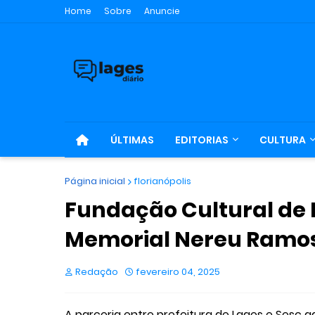
Home
Sobre
Anuncie
ÚLTIMAS
EDITORIAS
CULTURA
Página inicial
florianópolis
Fundação Cultural de 
Memorial Nereu Ramos
Redação
fevereiro 04, 2025
A parceria entre prefeitura de Lages e Sesc ga