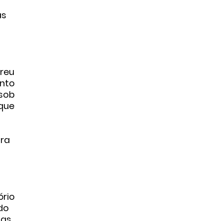
as
reu
ento
 sob
que
ura
ório
do
das