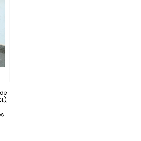
 de
L),
os