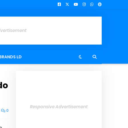
dvertisement
BRANDS LD
do
Responsive Advertisement
0
o