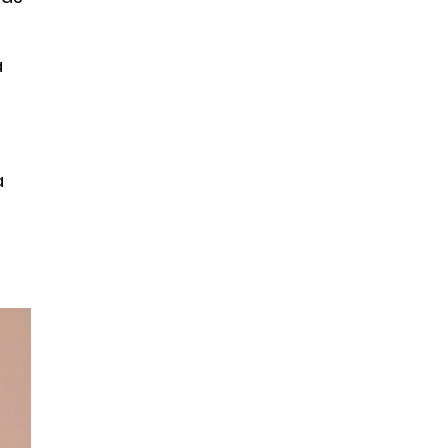
a
a
-