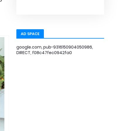
AD SPACE
google.com, pub-9316150904050986,
DIRECT, f08c47fec0942fa0