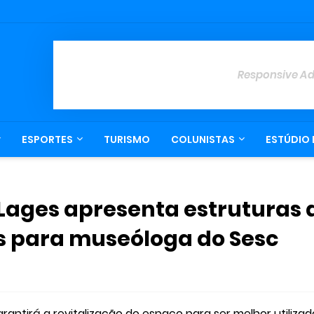
Responsive A
ESPORTES
TURISMO
COLUNISTAS
ESTÚDIO 
Lages apresenta estruturas 
 para museóloga do Sesc
rantirá a revitalização do espaço para ser melhor utilizad