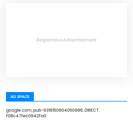
Responsive Advertisement
AD SPACE
google.com, pub-9316150904050986, DIRECT,
f08c47fec0942fa0