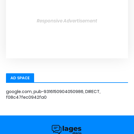
Responsive Advertisement
AD SPACE
google.com, pub-9316150904050986, DIRECT,
f08c47fec0942fa0