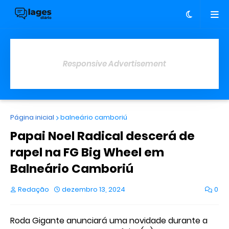
Responsive Advertisement
Página inicial
balneário camboriú
Papai Noel Radical descerá de
rapel na FG Big Wheel em
Balneário Camboriú
Redação
dezembro 13, 2024
0
Roda Gigante anunciará uma novidade durante a