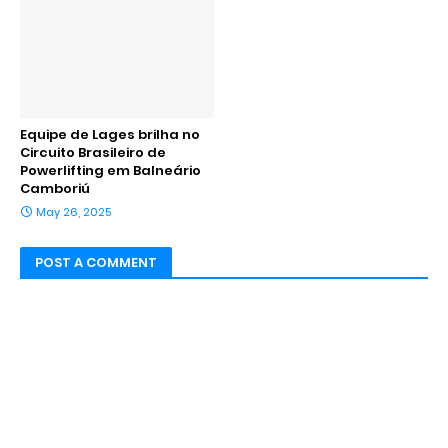
Equipe de Lages brilha no
Circuito Brasileiro de
Powerlifting em Balneário
Camboriú
May 26, 2025
POST A COMMENT