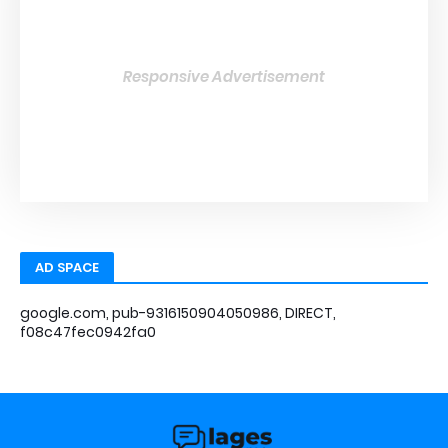
Responsive Advertisement
AD SPACE
google.com, pub-9316150904050986, DIRECT,
f08c47fec0942fa0