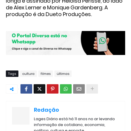
longa é assinado por Heloísa Périssé, ao lado
de Alex Lerner e Monique Gardenberg. A
produção é da Dueto Produções.
Tags
cultura
filmes
últimas
Redação
Lages Diário está há 11 anos no ar levando
informação de cotidiano, economia,
política, cultura e esporte