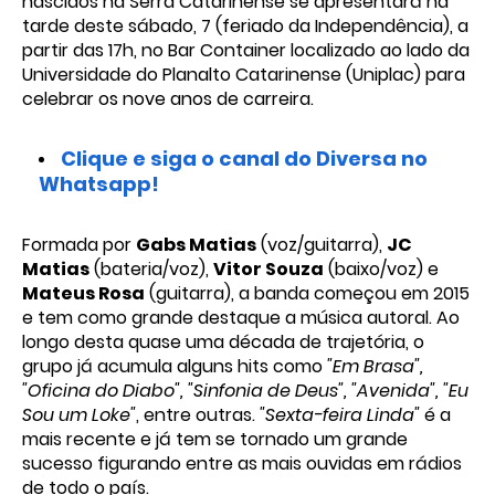
nascidos na Serra Catarinense se apresentará na
tarde deste sábado, 7 (feriado da Independência), a
partir das 17h, no Bar Container localizado ao lado da
Universidade do Planalto Catarinense (Uniplac) para
celebrar os nove anos de carreira.
Clique e siga o canal do Diversa no
Whatsapp!
Formada por
Gabs Matias
(voz/guitarra),
JC
Matias
(bateria/voz),
Vitor Souza
(baixo/voz) e
Mateus Rosa
(guitarra), a banda começou em 2015
e tem como grande destaque a música autoral. Ao
longo desta quase uma década de trajetória, o
grupo já acumula alguns hits como
"Em Brasa",
"Oficina do Diabo", "Sinfonia de Deus", "Avenida", "Eu
Sou um Loke"
, entre outras.
"Sexta-feira Linda"
é a
mais recente e já tem se tornado um grande
sucesso figurando entre as mais ouvidas em rádios
de todo o país.