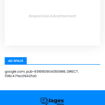
Responsive Advertisement
AD SPACE
google.com, pub-9316150904050986, DIRECT,
f08c47fec0942fa0