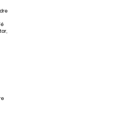
adre
Fé
tar,
re