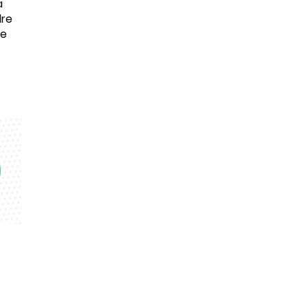
a
dre
re