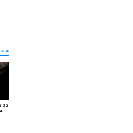
todos
s da
na