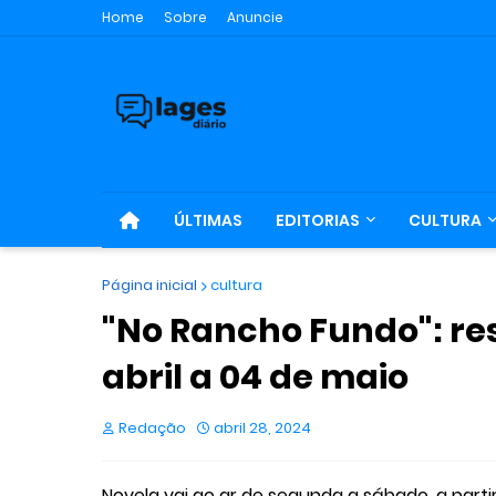
Home
Sobre
Anuncie
ÚLTIMAS
EDITORIAS
CULTURA
Página inicial
cultura
"No Rancho Fundo": re
abril a 04 de maio
Redação
abril 28, 2024
Novela vai ao ar de segunda a sábado, a parti