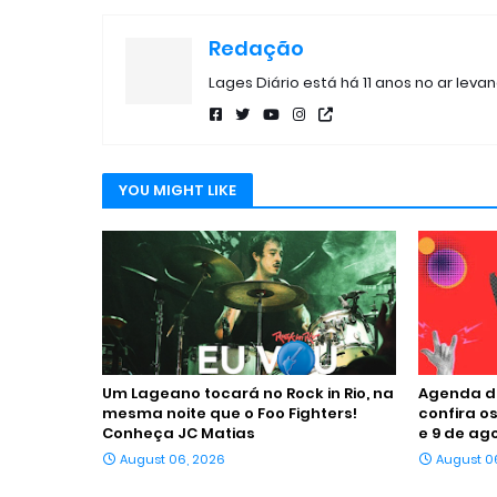
Redação
Lages Diário está há 11 anos no ar leva
YOU MIGHT LIKE
Um Lageano tocará no Rock in Rio, na
Agenda d
mesma noite que o Foo Fighters!
confira os
Conheça JC Matias
e 9 de ag
August 06, 2026
August 0