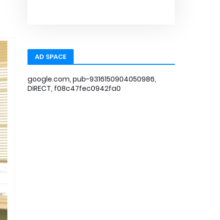
AD SPACE
google.com, pub-9316150904050986,
DIRECT, f08c47fec0942fa0