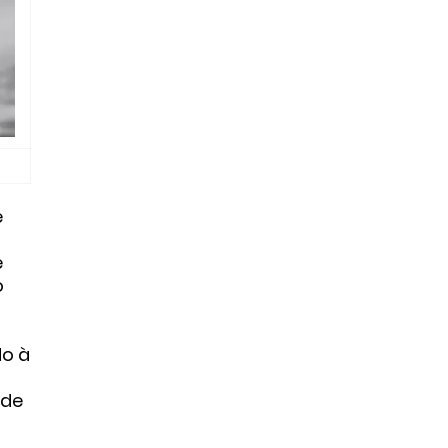
e
e
o
do à
ade