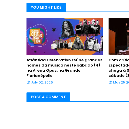
YOU MIGHT LIKE
Atlântida Celebration reúne grandes
Com críti
nomes da música neste sábado (4)
Espectad
na Arena Opus, na Grande
chega à S
Florianópolis
sábado (
July 02, 2026
May 25, 
POST A COMMENT