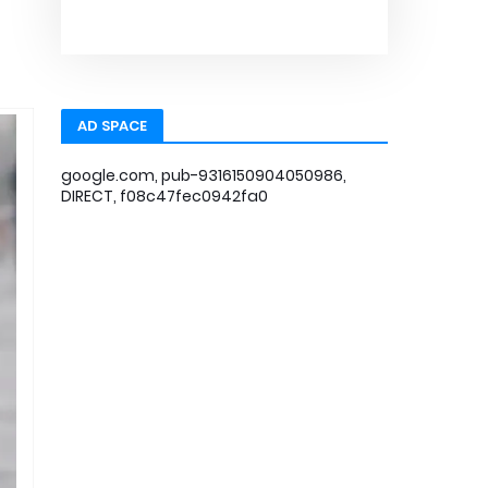
AD SPACE
google.com, pub-9316150904050986,
DIRECT, f08c47fec0942fa0