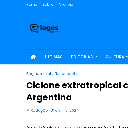
Home
Sobre
Anuncie
ÚLTIMAS
EDITORIAS
CULTURA
Página inicial
florianópolis
Ciclone extratropical
Argentina
Redação
abril 15, 2024
Amanhã, ele pode se juntar a uma frente fria n