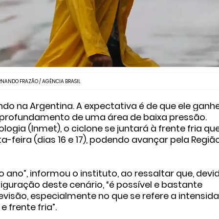
ERNANDO FRAZÃO / AGÊNCIA BRASIL
ndo na Argentina. A expectativa é de que ele ganh
 aprofundamento de uma área de baixa pressão.
ogia (Inmet), o ciclone se juntará à frente fria qu
rta-feira (dias 16 e 17), podendo avançar pela Regiã
no”, informou o instituto, ao ressaltar que, devi
iguração deste cenário, “é possível e bastante
isão, especialmente no que se refere a intensid
 frente fria”.