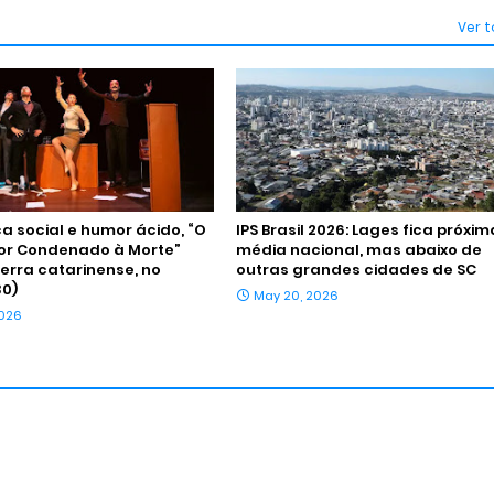
Ver 
ca social e humor ácido, “O
IPS Brasil 2026: Lages fica próxi
or Condenado à Morte”
média nacional, mas abaixo de
erra catarinense, no
outras grandes cidades de SC
30)
May 20, 2026
2026