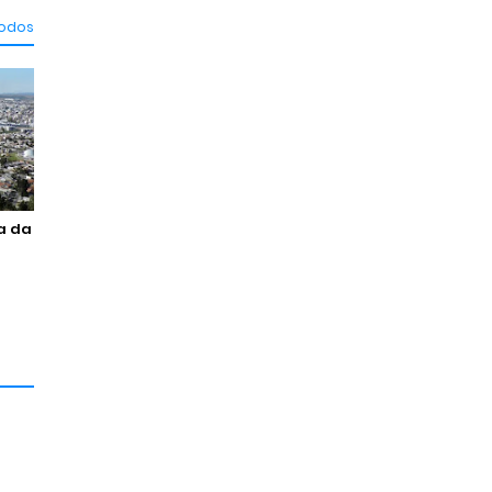
todos
ma da