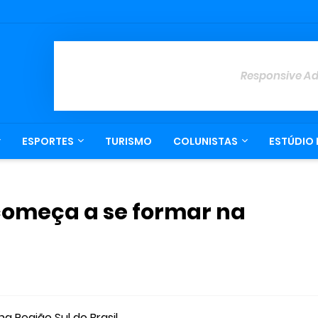
Responsive A
ESPORTES
TURISMO
COLUNISTAS
ESTÚDIO 
 começa a se formar na
a Região Sul do Brasil.