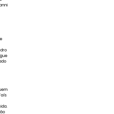
anni
ue
edro
egue
cado
quem
Taís
ida.
ção