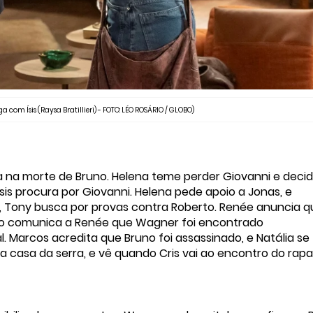
 com Ísis (Raysa Bratillieri) - FOTO: LÉO ROSÁRIO / GLOBO)
a na morte de Bruno. Helena teme perder Giovanni e decide
 Ísis procura por Giovanni. Helena pede apoio a Jonas, e
io, Tony busca por provas contra Roberto. Renée anuncia q
ico comunica a Renée que Wagner foi encontrado
 Marcos acredita que Bruno foi assassinado, e Natália se
a casa da serra, e vê quando Cris vai ao encontro do ra