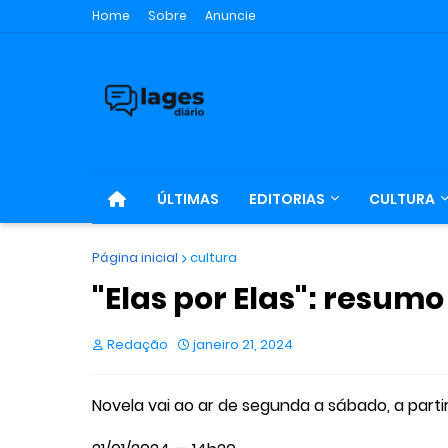
Home
Sobre
Anuncie
ÚLTIMAS
EDITORIAS
CULTURA
Página inicial
cultura
"Elas por Elas": resumo
Redação
janeiro 21, 2024
Novela vai ao ar de segunda a sábado, a parti