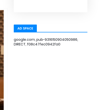
AD SPACE
google.com, pub-9316150904050986,
DIRECT, f08c47fec0942fa0