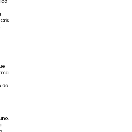
Rico
a
Cris
o
que
irma
o de
uno.
a
a