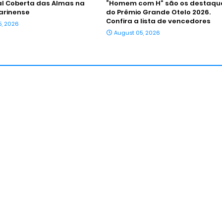
al Coberta das Almas na
“Homem com H” são os destaqu
arinense
do Prêmio Grande Otelo 2026.
Confira a lista de vencedores
5, 2026
August 05, 2026