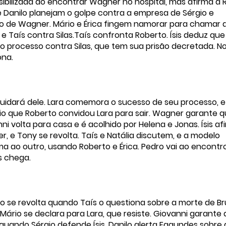
sibilizada ao encontrar Wagner no hospital, mas afirma a 
 Danilo planejam o golpe contra a empresa de Sérgio e
o de Wagner. Mário e Érica fingem namorar para chamar 
 Taís contra Silas.Taís confronta Roberto. Ísis deduz que 
o processo contra Silas, que tem sua prisão decretada. N
ona.
idará dele. Lara comemora o sucesso de seu processo, e
rio que Roberto convidou Lara para sair. Wagner garante 
i volta para casa e é acolhido por Helena e Jonas. Ísis af
, e Tony se revolta. Taís e Natália discutem, e a modelo
ma ao outro, usando Roberto e Érica. Pedro vai ao encontr
is chega.
dro se revolta quando Taís o questiona sobre a morte de Br
 Mário se declara para Lara, que resiste. Giovanni garante 
 quando Sérgio defende Ísis. Danilo alerta Fagundes sobre 