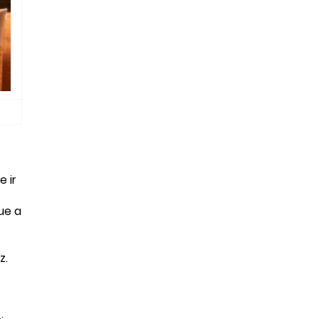
 ir
ue a
paz.