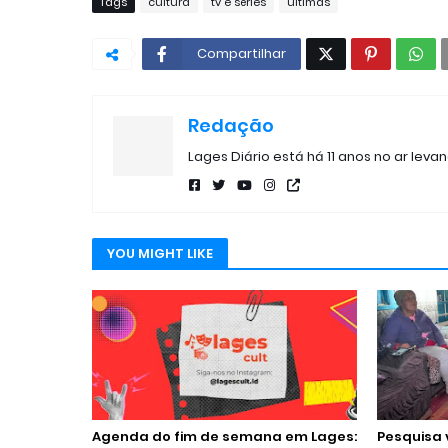
Tags
cultura
tv e séries
últimas
Compartilhar
Redação
Lages Diário está há 11 anos no ar leva
YOU MIGHT LIKE
Agenda do fim de semana em Lages:
Pesquisa 