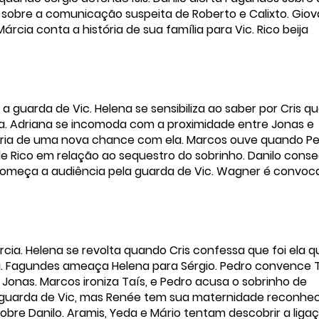
 sobre a comunicação suspeita de Roberto e Calixto. Giov
rcia conta a história de sua família para Vic. Rico beija
a guarda de Vic. Helena se sensibiliza ao saber por Cris q
ca. Adriana se incomoda com a proximidade entre Jonas e
aria de uma nova chance com ela. Marcos ouve quando P
 Rico em relação ao sequestro do sobrinho. Danilo cons
. Começa a audiência pela guarda de Vic. Wagner é convo
ia. Helena se revolta quando Cris confessa que foi ela 
i. Fagundes ameaça Helena para Sérgio. Pedro convence 
Jonas. Marcos ironiza Taís, e Pedro acusa o sobrinho de
a guarda de Vic, mas Renée tem sua maternidade reconhec
sobre Danilo. Aramis, Yeda e Mário tentam descobrir a liga