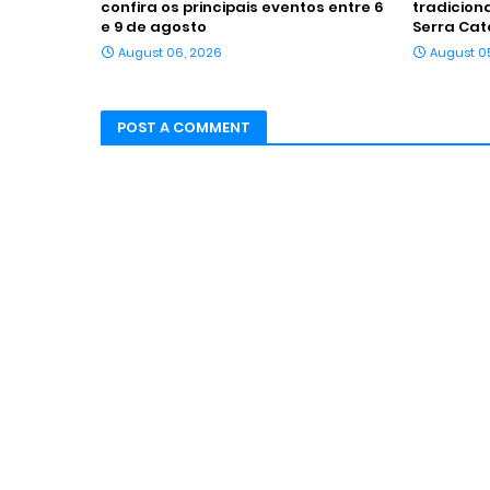
confira os principais eventos entre 6
tradicion
e 9 de agosto
Serra Cat
August 06, 2026
August 0
POST A COMMENT