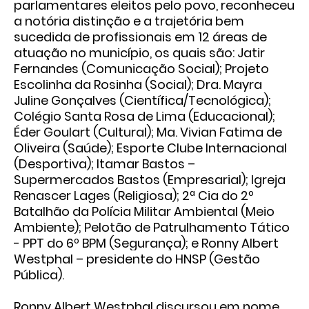
parlamentares eleitos pelo povo, reconheceu
a notória distinção e a trajetória bem
sucedida de profissionais em 12 áreas de
atuação no município, os quais são: Jatir
Fernandes (Comunicação Social); Projeto
Escolinha da Rosinha (Social); Dra. Mayra
Juline Gonçalves (Científica/Tecnológica);
Colégio Santa Rosa de Lima (Educacional);
Éder Goulart (Cultural); Ma. Vivian Fatima de
Oliveira (Saúde); Esporte Clube Internacional
(Desportiva); Itamar Bastos –
Supermercados Bastos (Empresarial); Igreja
Renascer Lages (Religiosa); 2ª Cia do 2º
Batalhão da Polícia Militar Ambiental (Meio
Ambiente); Pelotão de Patrulhamento Tático
- PPT do 6º BPM (Segurança); e Ronny Albert
Westphal – presidente do HNSP (Gestão
Pública).
Ronny Albert Westphal discursou em nome