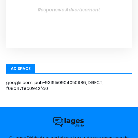
Responsive Advertisement
AD SPACE
google.com, pub-9316150904050986, DIRECT,
f08c47fec0942fa0
O Lages Diário é um portal que traz tudo que acontece de