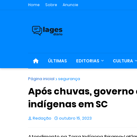
Home
Sobre
Anuncie
ÚLTIMAS
EDITORIAS
CULTURA
Página inicial
segurança
Após chuvas, governo
indígenas em SC
Redação
outubro 15, 2023
Atendimento na Terra Indígena Ibirama-LaKla