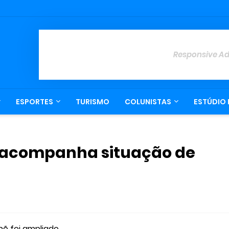
Responsive A
ESPORTES
TURISMO
COLUNISTAS
ESTÚDIO 
 acompanha situação de
nõ foi ampliado.