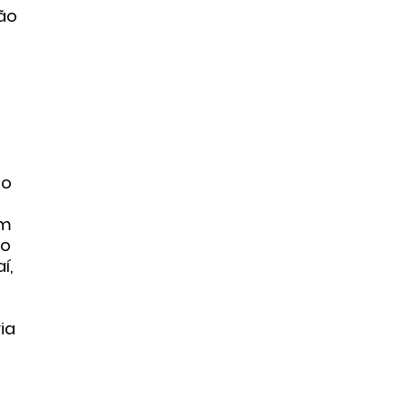
ção
do
um
ão
í,
ia