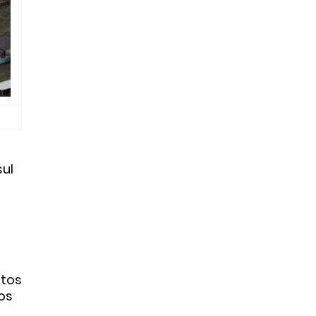
sul
ntos
os