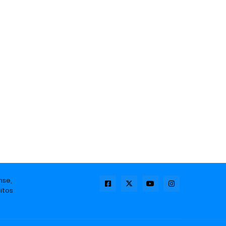
nse,
itos