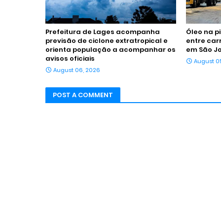
Prefeitura de Lages acompanha
Óleo na p
previsão de ciclone extratropical e
entre car
orienta população a acompanhar os
em São J
avisos oficiais
August 0
August 06, 2026
POST A COMMENT