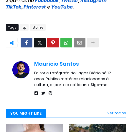
Siga-nos no
Facebook
,
Twitter
,
Instagram
,
TikTok
,
Pinterest
e
YouTube
.
Tags
sp
stories
Maurício Santos
Editor e fotógrafo do Lages Diário há 12
anos. Publico matérias relacionados à
cultura, esporte e cotidiano. Siga-me:
YOU MIGHT LIKE
Ver todos