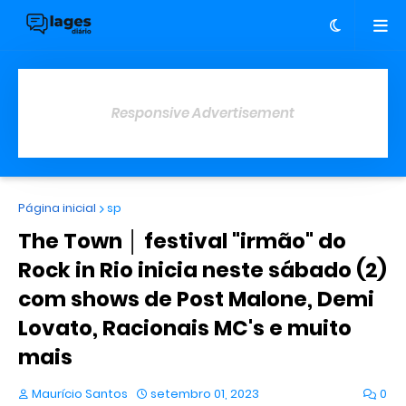
Responsive Advertisement
Página inicial
sp
The Town │ festival "irmão" do
Rock in Rio inicia neste sábado (2)
com shows de Post Malone, Demi
Lovato, Racionais MC's e muito
mais
Maurício Santos
setembro 01, 2023
0