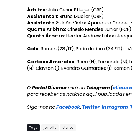
Árbitro:
Julio Cesar Pfleger (CBF)
Assistente 1:
Bruno Mueller (CBF)
Assistente 2:
João Victor Aparecido Donner
Quarto Árbitro:
Cinesio Mendes Junior (FCF)
Quinto Árbitro:
Hector Andrew Lisboa Jacqu
Gols:
Ramon (28'/1T), Pedro Isidoro (34'/1T) e 
Cartões Amarelos:
Renê (N), Fernando (N), 
(N), Clayton (I), Evandro Guimarães (I), Ramon (
O
Portal Diversa
está no
Telegram (
clique 
para receber as notícias aqui publicadas e
Siga-nos no
Facebook
,
Twitter
,
Instagram
,
Tags
joinville
stories