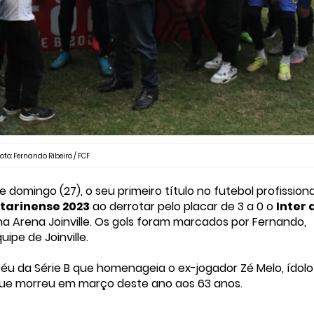
oto: Fernando Ribeiro / FCF
domingo (27), o seu primeiro título no futebol profissiona
tarinense 2023
ao derrotar pelo placar de 3 a 0 o
Inter 
 na Arena Joinville. Os gols foram marcados por Fernando,
ipe de Joinville.
féu da Série B que homenageia o ex-jogador Zé Melo, ídolo
s, que morreu em março deste ano aos 63 anos.