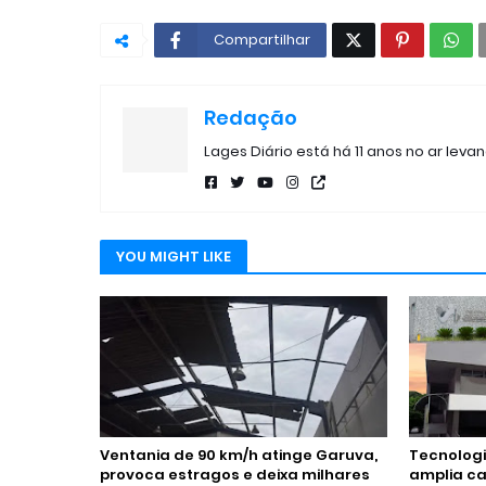
Compartilhar
Redação
Lages Diário está há 11 anos no ar leva
YOU MIGHT LIKE
Ventania de 90 km/h atinge Garuva,
Tecnologi
provoca estragos e deixa milhares
amplia ca