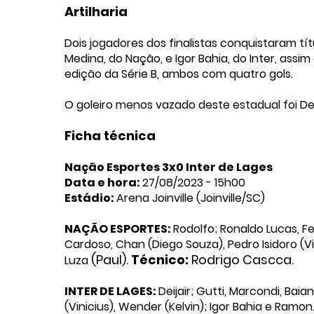
Artilharia
Dois jogadores dos finalistas conquistaram tít
Medina, do Nação, e Igor Bahia, do Inter, assi
edição da Série B, ambos com quatro gols.
O goleiro menos vazado deste estadual foi De
Ficha técnica
Nação Esportes 3x0 Inter de Lages
Data e hora:
27/08/2023 - 15h00
Estádio:
Arena Joinville (Joinville/SC)
NAÇÃO ESPORTES:
Rodolfo; Ronaldo Lucas, Fe
Cardoso, Chan (Diego Souza), Pedro Isidoro (V
(Paul).
Técnico:
Rodrigo Cascca.
Luza
INTER DE LAGES:
Deijair; Gutti, Marcondi, Baia
(Vinicius), Wender (Kelvin); Igor Bahia e Ramon