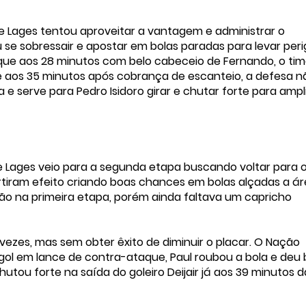
de Lages tentou aproveitar a vantagem e administrar o
 se sobressair e apostar em bolas paradas para levar per
s que aos 28 minutos com belo cabeceio de Fernando, o ti
e aos 35 minutos após cobrança de escanteio, a defesa n
 serve para Pedro Isidoro girar e chutar forte para ampl
de Lages veio para a segunda etapa buscando voltar para 
rtiram efeito criando boas chances em bolas alçadas a ár
ão na primeira etapa, porém ainda faltava um capricho
ezes, mas sem obter êxito de diminuir o placar. O Nação
 gol em lance de contra-ataque, Paul roubou a bola e deu 
tou forte na saída do goleiro Deijair já aos 39 minutos d