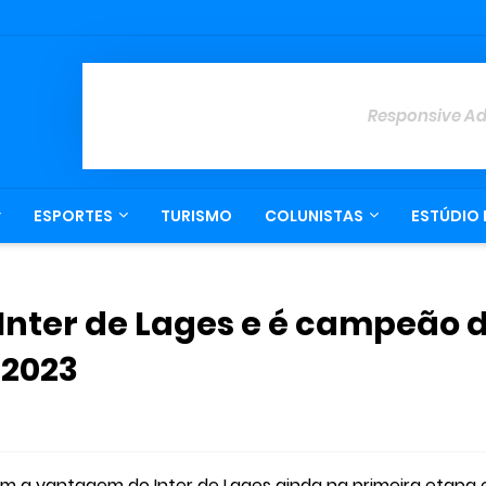
Responsive A
ESPORTES
TURISMO
COLUNISTAS
ESTÚDIO 
Inter de Lages e é campeão 
 2023
 a vantagem do Inter de Lages ainda na primeira etapa 