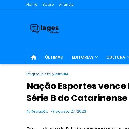
Home
Sobre
Anuncie
ÚLTIMAS
EDITORIAS
CULTURA
Página inicial
joinville
Nação Esportes vence 
Série B do Catarinense
Redação
agosto 27, 2023
Time do Norte do Estado consegue acabar com