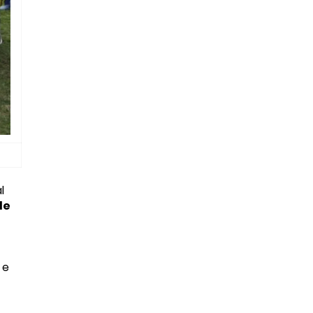
l
de
 e