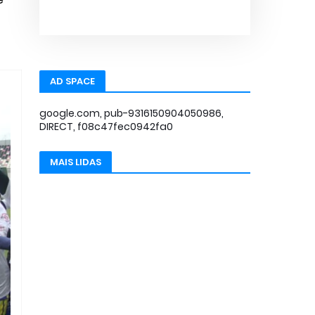
AD SPACE
google.com, pub-9316150904050986,
DIRECT, f08c47fec0942fa0
MAIS LIDAS