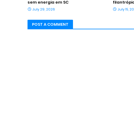
sem energia em SC
filantróp
July 29, 2026
July 15, 2
POST A COMMENT