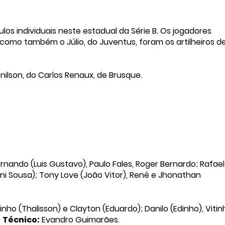
ulos individuais neste estadual da Série B. Os jogadores
m como também o Júlio, do Juventus, foram os artilheiros d
nilson, do Carlos Renaux, de Brusque.
rnando (Luis Gustavo), Paulo Fales, Roger Bernardo; Rafael
ini Sousa); Tony Love (João Vitor), Renê e Jhonathan
ninho (Thalisson) e Clayton (Eduardo); Danilo (Edinho), Viti
.
Técnico:
Evandro Guimarães.