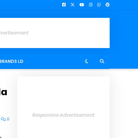
dvertisement
BRANDS LD
da
Responsive Advertisement
0
e