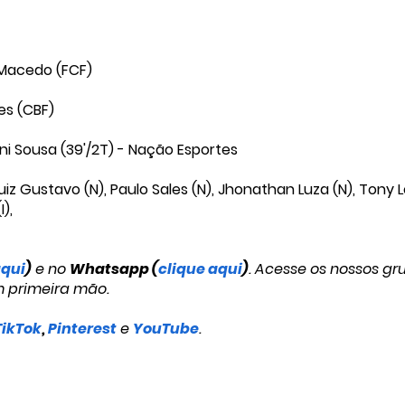
 Macedo (FCF)
es (CBF)
Vini Sousa (39'/2T) - Nação Esportes
Luiz Gustavo (N), Paulo Sales (N), Jhonathan Luza (N), Tony 
I),
aqui
)
e no
Whatsapp (
clique aqui
)
. Acesse os nossos gr
m primeira mão.
TikTok
,
Pinterest
e
YouTube
.