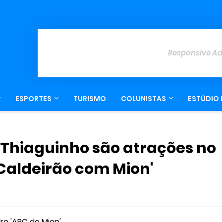
Responsive A
ESPORTES
TURISMO
COLUNISTAS
ESTÚDIO 
 Thiaguinho são atrações no
'Caldeirão com Mion'
ro 'ABC do Mion'.