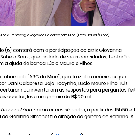
on durante as gravações do 'Caldeirão com Mion'. (Fotos: Trouva / Globo)
o (6) contará com a participação da atriz Giovanna
 "Sobe o Som", que ao lado de seus convidados, tentarão
m a ajuda da banda Lúcio Mauro e Filhos.
 chamado "ABC do Mion", que traz dois anônimos que
r Dani Calabresa, Jojo Todynho, Lucio Mauro Filho, Luis
acertaram ou inventaram as respostas para perguntas fei
s acertar, leva um prêmio de R$ 20 mil.
irão com Mion'
vai ao ar aos sábados, a partir das 15h50 e
ral de Geninho Simonetti e direção de gênero de Boninho. A