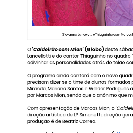
Giovanna Lancelotti e Thiaguinho com Marcos Mi
O
'Caldeirão com Mion'
(Globo)
deste sábad
Lancellotti e do cantor Thiaguinho no quadro
adivinhar as personalidades atrás do telão co
O programa ainda contará com o novo quadro
precisam dizer se o time de alunos formados po
Miranda, Mariana Santos e Welder Rodrigues 
por Marcos Mion, sendo que o anônimo que mai
Com apresentação de Marcos Mion, o
'Calde
direção artística de LP Simonetti, direção ge
produção é de Beatriz Correa.