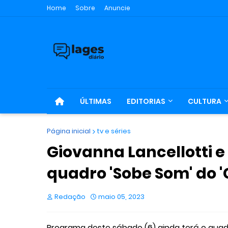
Home
Sobre
Anuncie
ÚLTIMAS
EDITORIAS
CULTURA
Página inicial
tv e séries
Giovanna Lancellotti e
quadro 'Sobe Som' do 
Redação
maio 05, 2023
Programa deste sábado (6) ainda terá o quad