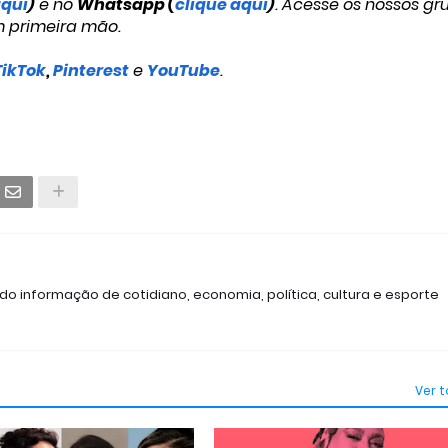
aqui
)
e no
Whatsapp (
clique aqui
)
. Acesse os nossos gr
m primeira mão.
TikTok
,
Pinterest
e
YouTube
.
ndo informação de cotidiano, economia, política, cultura e esporte
Ver 