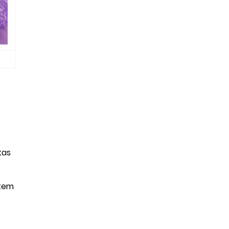
tas
 tem