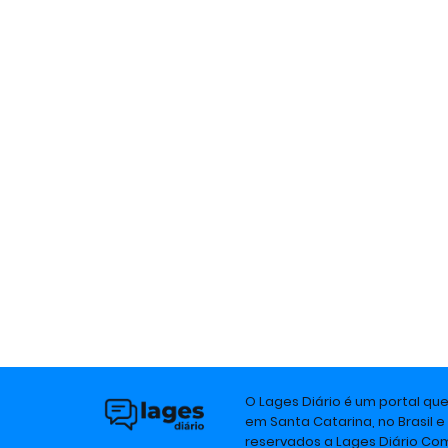
O Lages Diário é um portal qu
em Santa Catarina, no Brasil e
reservados a Lages Diário C