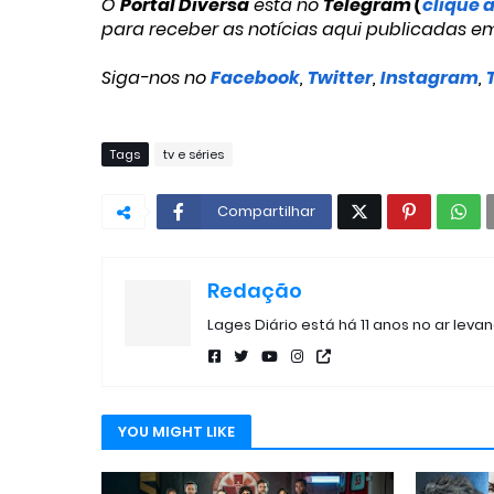
O
Portal Diversa
está no
Telegram (
clique 
para receber as notícias aqui publicadas e
Siga-nos no
Facebook
,
Twitter
,
Instagram
,
Tags
tv e séries
Compartilhar
Redação
Lages Diário está há 11 anos no ar leva
YOU MIGHT LIKE