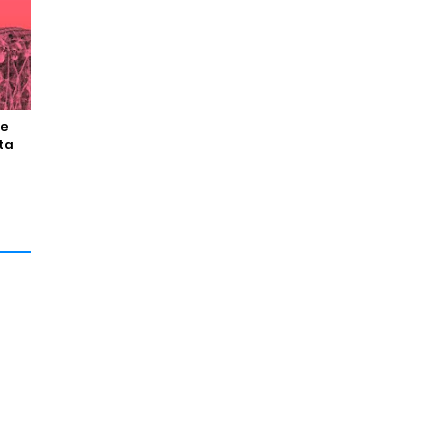
ie
ta