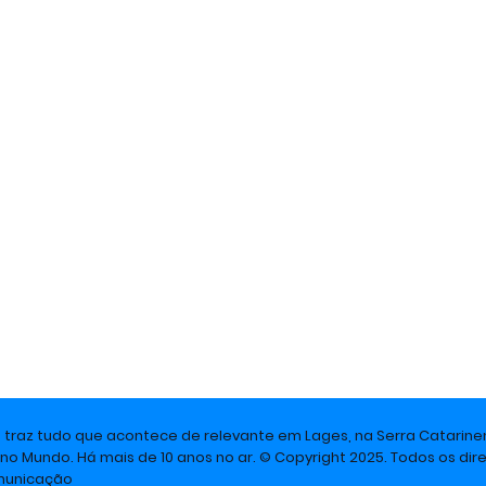
e traz tudo que acontece de relevante em Lages, na Serra Catarine
 no Mundo. Há mais de 10 anos no ar. © Copyright 2025. Todos os dire
omunicação