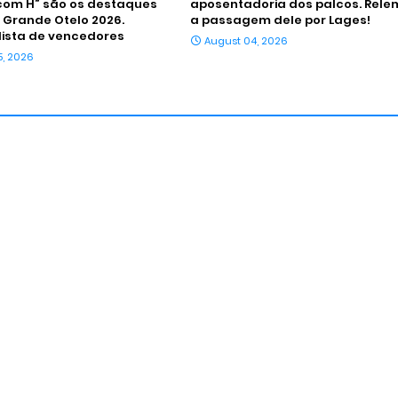
om H” são os destaques
aposentadoria dos palcos. Rele
 Grande Otelo 2026.
a passagem dele por Lages!
 lista de vencedores
August 04, 2026
5, 2026