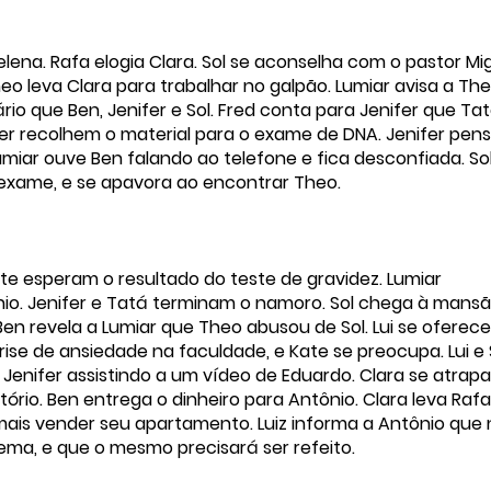
elena. Rafa elogia Clara. Sol se aconselha com o pastor Mig
heo leva Clara para trabalhar no galpão. Lumiar avisa a Th
rio que Ben, Jenifer e Sol. Fred conta para Jenifer que Ta
fer recolhem o material para o exame de DNA. Jenifer pen
umiar ouve Ben falando ao telefone e fica desconfiada. So
o exame, e se apavora ao encontrar Theo.
ate esperam o resultado do teste de gravidez. Lumiar
io. Jenifer e Tatá terminam o namoro. Sol chega à mans
Ben revela a Lumiar que Theo abusou de Sol. Lui se oferece
crise de ansiedade na faculdade, e Kate se preocupa. Lui e 
Jenifer assistindo a um vídeo de Eduardo. Clara se atrapa
ório. Ben entrega o dinheiro para Antônio. Clara leva Raf
 mais vender seu apartamento. Luiz informa a Antônio que
ema, e que o mesmo precisará ser refeito.