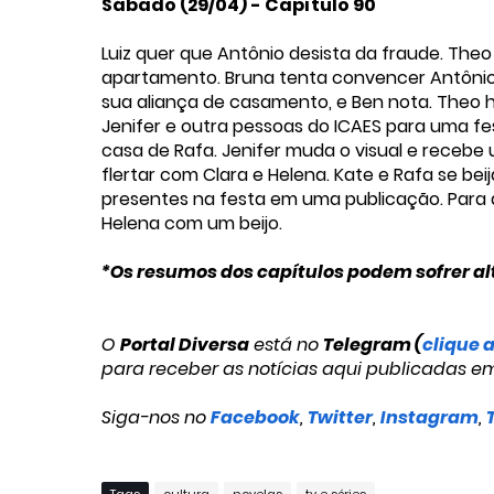
Sábado (29/04) - Capítulo 90
Luiz quer que Antônio desista da fraude. The
apartamento. Bruna tenta convencer Antônio 
sua aliança de casamento, e Ben nota. Theo hu
Jenifer e outra pessoas do ICAES para uma fes
casa de Rafa. Jenifer muda o visual e receb
flertar com Clara e Helena. Kate e Rafa se be
presentes na festa em uma publicação. Para 
Helena com um beijo.
*Os resumos dos capítulos podem sofrer al
O
Portal Diversa
está no
Telegram (
clique 
para receber as notícias aqui publicadas e
Siga-nos no
Facebook
,
Twitter
,
Instagram
,