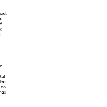
uel.
eo
tá
sa
l
ão
Sol
lha
a ao
 não