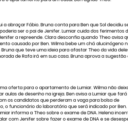
ui a abraçar Fábio. Bruna conta para Ben que Sol decidiu s
eria ser o pai de Jenifer. Lumiar cuida dos ferimentos 
 Jenifer a repreende. Clara desconfia quando Theo avisa 
mento causado por Ben. Wilma bebe um chá alucinógeno 
om Bruna que teve uma ideia para afastar Theo da vida dele
orada de Rafa irá em sua casa. Bruna aprova a sugestão
uma oferta para o apartamento de Lumiar. Wilma não deixa
r aulas de desenho na igreja. Ben avisa a Lumiar que fará
com os candidatos que perderam a vaga para bolsa de
, o funcionário do laboratório que será indicado por Ben.
Lumiar informa a Theo sobre o exame de DNA. Helena incen
falar com Jenifer sobre fazer o exame de DNA e se desesp