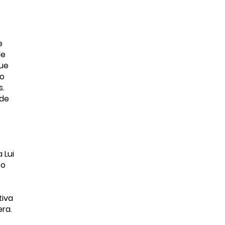
e
de
que
no
s.
 de
 Lui
 o
tiva
era.