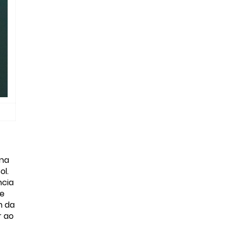
 na
ol.
ncia
 e
m da
r ao