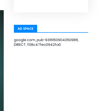
AD SPACE
google.com, pub-9316150904050986,
DIRECT, f08c47fec0942fa0