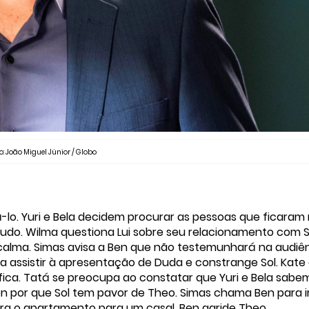
o: João Miguel Júnior / Globo
lo. Yuri e Bela decidem procurar as pessoas que ficaram
tudo. Wilma questiona Lui sobre seu relacionamento com S
calma. Simas avisa a Ben que não testemunhará na audiê
ara assistir à apresentação de Duda e constrange Sol. Kate
ica. Tatá se preocupa ao constatar que Yuri e Bela sabe
n por que Sol tem pavor de Theo. Simas chama Ben para i
tra o apartamento para um casal. Ben agride Theo.