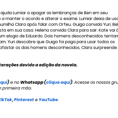
o ajuda Lumiar a apagar as lembranças de Ben em seu
a manter o acordo e alterar o exame. Lumiar deixa de us
milha Clara após falar com Orfeu. Guiga convida Yuri, Bel
ta em sua casa. Helena convida Clara para sair. Kate vai 
e um elogio de Eduardo. Dois homens desconhecidos tenta
ijam. Yuri descobre que Guiga foi paga para usar todos os
afastar os dois homens desconhecidos, Clara surpreende
terações devido a edição da novela.
aqui
)
e no
Whatsapp (
clique aqui
)
. Acesse os nossos gr
m primeira mão.
TikTok
,
Pinterest
e
YouTube
.