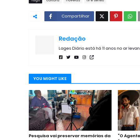
Tags
cultura
novelas
tv e séries
Compartilhar
Redação
Lages Diário está há 11 anos no ar leva
YOU MIGHT LIKE
Pesquisa vai preservar memórias da
“O Agente