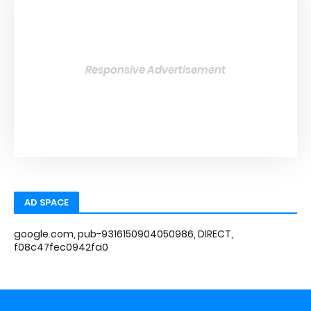
Responsive Advertisement
AD SPACE
google.com, pub-9316150904050986, DIRECT,
f08c47fec0942fa0