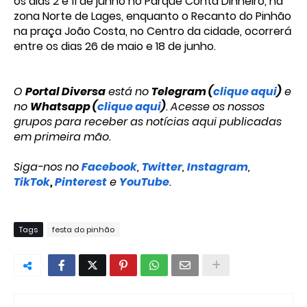
os dias 2 e 11 de junho no Parque Conta Dinheiro, na
zona Norte de Lages, enquanto o Recanto do Pinhão
na praça João Costa, no Centro da cidade, ocorrerá
entre os dias 26 de maio e 18 de junho.
O
Portal Diversa
está no
Telegram (
clique aqui
)
e
no
Whatsapp (
clique aqui
)
. Acesse os nossos
grupos para receber as notícias aqui publicadas
em primeira mão.
Siga-nos no
Facebook
,
Twitter
,
Instagram
,
TikTok
,
Pinterest
e
YouTube
.
Tags
festa do pinhão