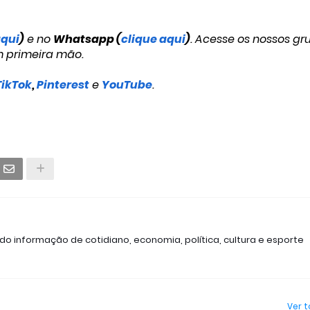
aqui
)
e no
Whatsapp (
clique aqui
)
. Acesse os nossos gr
m primeira mão.
TikTok
,
Pinterest
e
YouTube
.
ndo informação de cotidiano, economia, política, cultura e esporte
Ver 