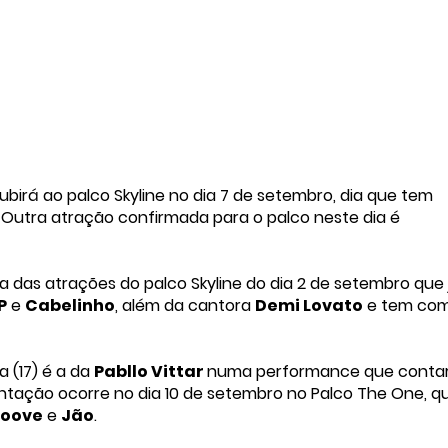
subirá ao palco Skyline no dia 7 de setembro, dia que tem
Outra atração confirmada para o palco neste dia é
 das atrações do palco Skyline do dia 2 de setembro que 
P
e
Cabelinho
, além da cantora
Demi Lovato
e tem co
 (17) é a da
Pabllo Vittar
numa performance que conta
entação ocorre no dia 10 de setembro no Palco The One, q
roove
e
Jão
.