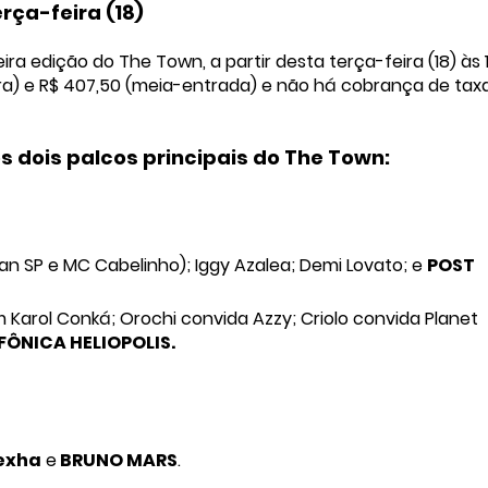
ça-feira (18)
ira edição do The Town, a partir desta terça-feira (18) às 
eira) e R$ 407,50 (meia-entrada) e não há cobrança de tax
 dois palcos principais do The Town:
yan SP e MC Cabelinho); Iggy Azalea; Demi Lovato; e
POST
Karol Conká; Orochi convida Azzy; Criolo convida Planet
FÔNICA HELIOPOLIS.
exha
e
BRUNO MARS
.