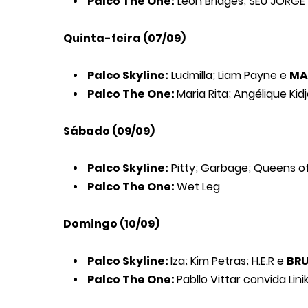
Palco The One:
Leon Bridges; SEU JORGE
Quinta-feira (07/09)
Palco Skyline:
Ludmilla; Liam Payne e
MA
Palco The One:
Maria Rita; Angélique Ki
Sábado (09/09)
Palco Skyline:
Pitty; Garbage; Queens o
Palco The One:
Wet Leg
Domingo (10/09)
Palco Skyline:
Iza; Kim Petras; H.E.R e
BR
Palco The One:
Pabllo Vittar convida Lin