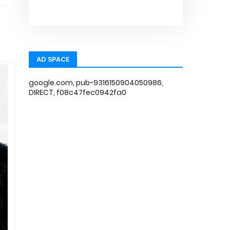
AD SPACE
google.com, pub-9316150904050986,
DIRECT, f08c47fec0942fa0