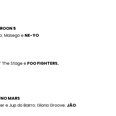
ROON 5
djo; Masego e
NE-YO
f The Stage e
FOO FIGHTERS.
UNO MARS
iker e Jup do Bairro; Gloria Groove;
JÃO
.