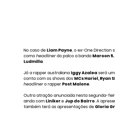
No caso de
Liam Payne
, o ex-One Direction 
como
headliner
do palco a banda
Maroon 5.
Ludmilla
.
Já a rapper australiana
Iggy Azalea
será uma
conta com os shows dos
MCs Hariel, Ryan S
headliner
o rapper
Post Malone
.
Outra atração anunciada nesta segunda-feira
ainda com
Liniker
e
Jup do Bairro
. A apres
também terá as apresentações de
Gloria G