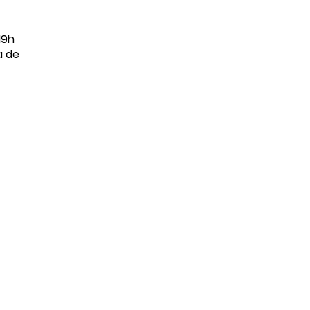
19h
a de