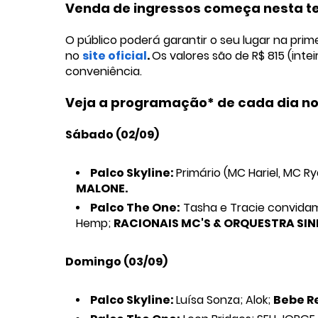
Venda de ingressos começa nesta ter
O público poderá garantir o seu lugar na prime
no
site oficial
.
Os valores são de R$ 815 (int
conveniência.
Veja a programação* de cada dia nos
Sábado (02/09)
Palco Skyline:
Primário (MC Hariel, MC R
MALONE.
Palco The One:
Tasha e Tracie convidam 
Hemp;
RACIONAIS MC'S & ORQUESTRA SIN
Domingo (03/09)
Palco Skyline:
Luísa Sonza; Alok;
Bebe R