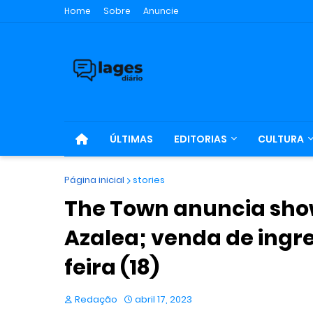
Home
Sobre
Anuncie
ÚLTIMAS
EDITORIAS
CULTURA
Página inicial
stories
The Town anuncia show
Azalea; venda de ingr
feira (18)
Redação
abril 17, 2023