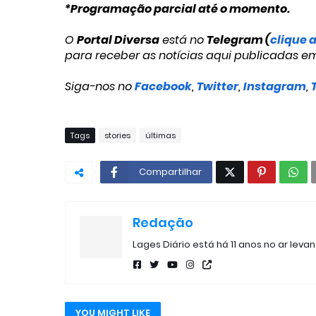
*Programação parcial até o momento.
O
Portal Diversa
está no
Telegram (
clique 
para receber as notícias aqui publicadas e
Siga-nos no
Facebook
,
Twitter
,
Instagram
,
Tags
stories
últimas
Compartilhar
Redação
Lages Diário está há 11 anos no ar leva
YOU MIGHT LIKE