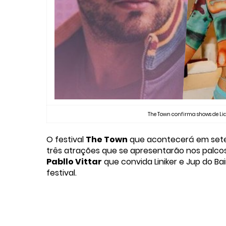
The Town confirma shows de Liam
O festival
The Town
que acontecerá em se
três atrações que se apresentarão nos palcos 
Pabllo Vittar
que convida Liniker e Jup do Ba
festival.