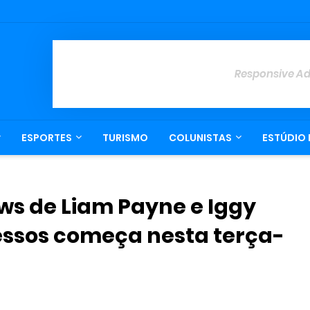
Responsive A
ESPORTES
TURISMO
COLUNISTAS
ESTÚDIO 
s de Liam Payne e Iggy
essos começa nesta terça-