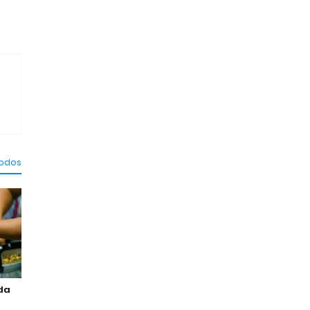
todos
da