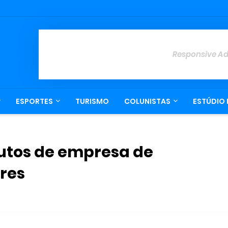
Responsive A
ESPORTES
TURISMO
COLUNISTAS
ESTÚDIO 
utos de empresa de
res
.