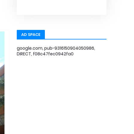
AD SPACE
google.com, pub-9316150904050986,
DIRECT, f08c47fec0942fa0