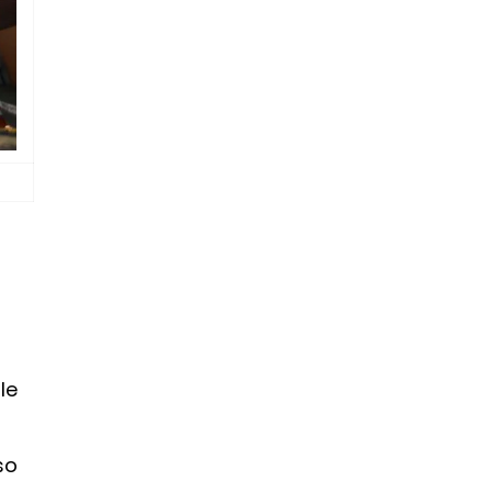
le
so