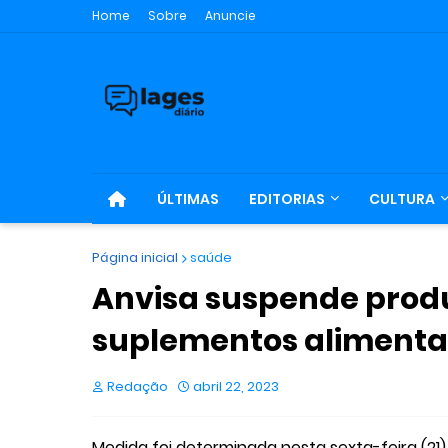
Home
Sobre
Anuncie
ÚLTIMAS
EDITORIAS
CULTURA
Página inicial
saúde
Anvisa suspende prod
suplementos alimenta
Redação
abril 22, 2023
Medida foi determinada nesta sexta-feira (21)