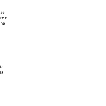
 se
bre o
ina
m
e
ta
sa