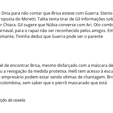
 a Dina para não contar que Brisa esteve com Guerra. Stenio
roposta do Moretti.
Talita tenta tirar de Gil informações so
r Chiara. Gil sugere que Núbia converse com Ari. Oto comb
rnaval, para o rapaz não ser reconhecido pelos amigos. E
tomante, Tininha deduz que Guerra pode ser o parente
vel de encontrar Brisa, mesmo disfarçado com a máscara d
iu a revogação da medida protetiva.
Helô tem acesso à escu
 o empresário podem estar sendo vítimas de chantagem. Bri
 de colombina, sem saber que o pierrô mascarado que está
ição da novela.