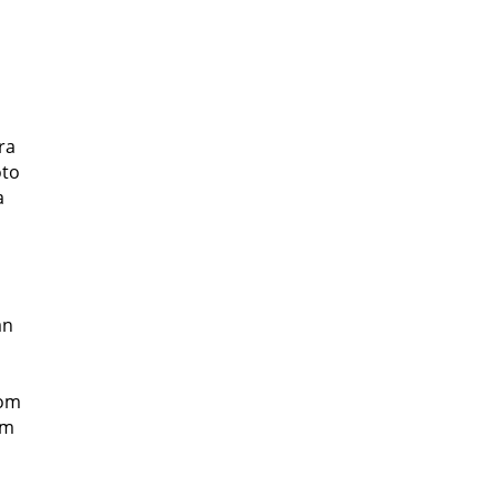
ra
oto
a
an
com
um