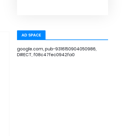
AD SPACE
google.com, pub-9316150904050986,
DIRECT, f08c47fec0942fa0