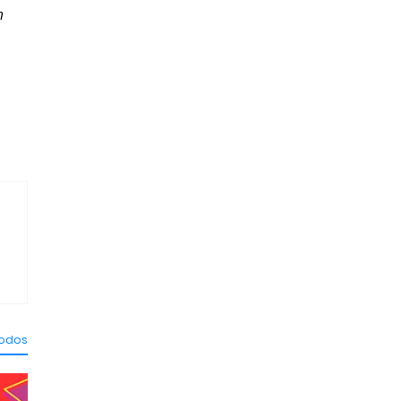
m
.
todos