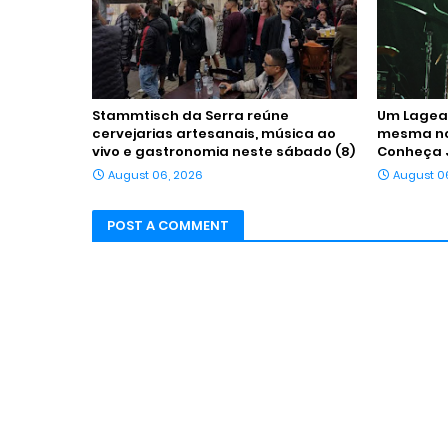
Stammtisch da Serra reúne
Um Lagean
cervejarias artesanais, música ao
mesma noi
vivo e gastronomia neste sábado (8)
Conheça 
August 06, 2026
August 0
POST A COMMENT