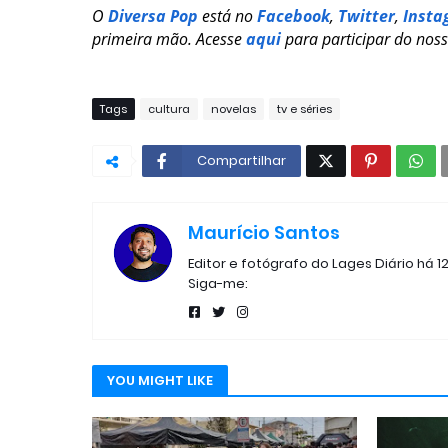
O
Diversa Pop
está no
Facebook
,
Twitter
,
Insta
primeira mão. Acesse
aqui
para participar do nos
Tags
cultura
novelas
tv e séries
Compartilhar
Maurício Santos
Editor e fotógrafo do Lages Diário há 1
Siga-me:
YOU MIGHT LIKE