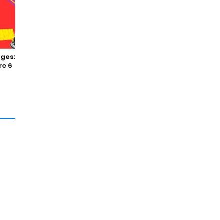
ges:
re 6