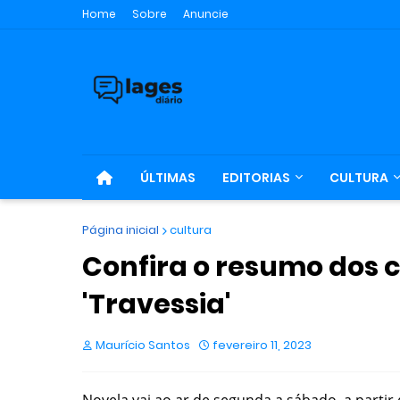
Home
Sobre
Anuncie
ÚLTIMAS
EDITORIAS
CULTURA
Página inicial
cultura
Confira o resumo dos ca
'Travessia'
Maurício Santos
fevereiro 11, 2023