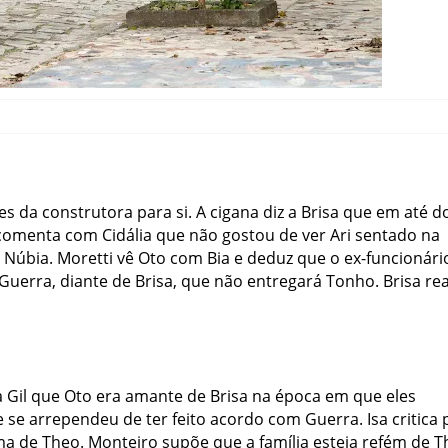
es da construtora para si. A cigana diz a Brisa que em até d
 comenta com Cidália que não gostou de ver Ari sentado na
 Núbia. Moretti vê Oto com Bia e deduz que o ex-funcionári
uerra, diante de Brisa, que não entregará Tonho. Brisa re
 a Gil que Oto era amante de Brisa na época em que eles
se arrependeu de ter feito acordo com Guerra. Isa critica 
a de Theo. Monteiro supõe que a família esteja refém de T