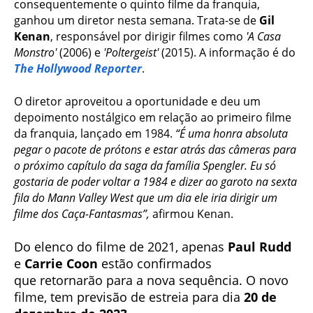
consequentemente o quinto filme da franquia,
ganhou um diretor nesta semana. Trata-se de
Gil
Kenan
, responsável por dirigir filmes como
'A Casa
Monstro'
(2006) e
'Poltergeist'
(2015). A informação é do
The Hollywood Reporter
.
O diretor aproveitou a oportunidade e deu um
depoimento nostálgico em relação ao primeiro filme
da franquia, lançado em 1984.
“É uma honra absoluta
pegar o pacote de prótons e estar atrás das câmeras para
o próximo capítulo da saga da família Spengler. Eu só
gostaria de poder voltar a 1984 e dizer ao garoto na sexta
fila do Mann Valley West que um dia ele iria dirigir um
filme dos Caça-Fantasmas”,
afirmou Kenan.
Do elenco do filme de 2021, apenas
Paul Rudd
e
Carrie Coon
estão confirmados
que
retornarão para a nova sequência. O novo
filme, tem previsão de estreia para dia
20 de