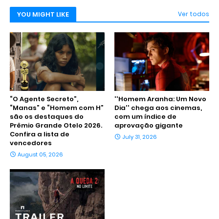
YOU MIGHT LIKE
Ver todos
“O Agente Secreto”,
''Homem Aranha: Um Novo
“Manas” e “Homem com H”
Dia'' chega aos cinemas,
são os destaques do
com um índice de
Prêmio Grande Otelo 2026.
aprovação gigante
Confira a lista de
July 31, 2026
vencedores
August 05, 2026