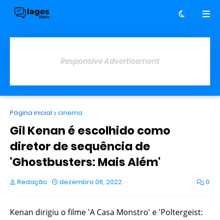
Responsive Advertisement
Página inicial
cinema
Gil Kenan é escolhido como
diretor de sequência de
'Ghostbusters: Mais Além'
Redação
dezembro 06, 2022
0
Kenan dirigiu o filme 'A Casa Monstro' e 'Poltergeist: