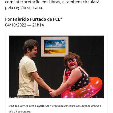
com interpretação em Libras, e também circulará
pela região serrana.
Por
Fabrício Furtado
da
FCL*
04/10/2022 — 21h14
Palhaça Barrica com o espetáculo 'Poráguabaixo' estará em Lages no próximo
dia 24 de outubro.