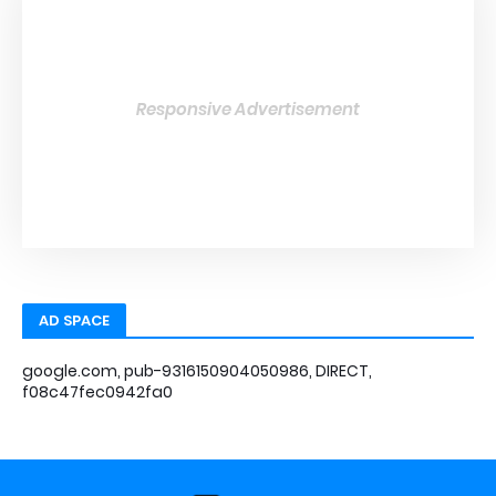
Responsive Advertisement
AD SPACE
google.com, pub-9316150904050986, DIRECT,
f08c47fec0942fa0