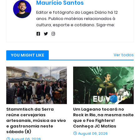
Maurício Santos
Editor e fotógrafo do Lages Diário há 12
anos. Publico matérias relacionados à
cultura, esporte e cotidiano. Siga-me:
YOU MIGHT LIKE
Ver todos
Stammtisch da Serra
Um Lageano tocará no
reúne cervejarias
Rock in Rio, na mesma noite
artesanais, música ao vivo
que o Foo Fighters!
e gastronomia neste
Conheça JC Matias
sábado (8)
August 06, 2026
August 06, 2026