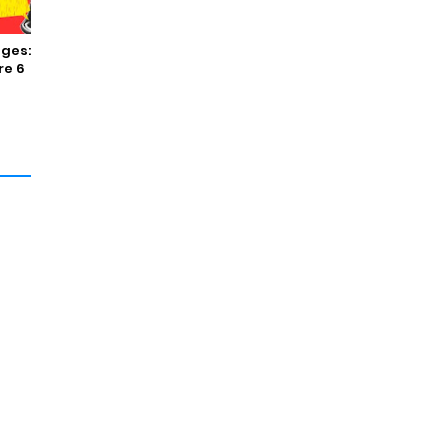
ges:
re 6