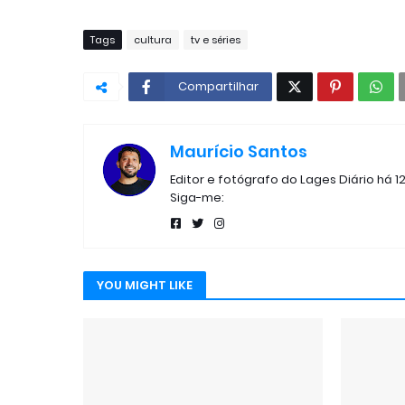
Tags
cultura
tv e séries
Compartilhar
Maurício Santos
Editor e fotógrafo do Lages Diário há 1
Siga-me:
YOU MIGHT LIKE