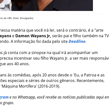
ie da CBS. (Foto: Divulgação)
essa matéria que você irá ler, será o contrário, é a "arte
ayans
e
Damon Wayans Jr,
serão pai e filho também na TV
ndo. A informação foi dada pelo site
Deadline
.
mas já conta com a sinopse na qual irá acompanhar um
recisa incentivar seu filho Wayans Jr. a ser mais responsáv
gue aos 40 anos.
ns às comédias, após 20 anos desde o 'Eu, a Patroa e as
ções especiais e séries de outros gêneros. Recentemente,
e 'Máquina Mortífera' (2016-2019).
gram
e no Whatsapp, você recebe as notícias publicadas aqui e
so grupo.