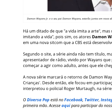
Damon Wayans Jr. e o seu pai Damon Wayans, estarão juntos em nova sér
Há um ditado de que "a vida imita a arte", mas n
imitando a vida", pois sim, os atores
Damon W
em uma nova sitcom que a CBS está desenvolve
Segundo o site, a série ainda não tem título, 
apresentador de rádio, vivido por Wayans que p
começar a agir como adulto, antes que ele che
A nova série marcará o retorno de Damon Waya
Crianças'. Desde então, ele focou em participa
interpretou o policial Roger Murtaugh, na séri
O
Diversa Pop
está no
Facebook
,
Twitter
,
Insta
primeira mão. Acesse
aqui
para participar do nos