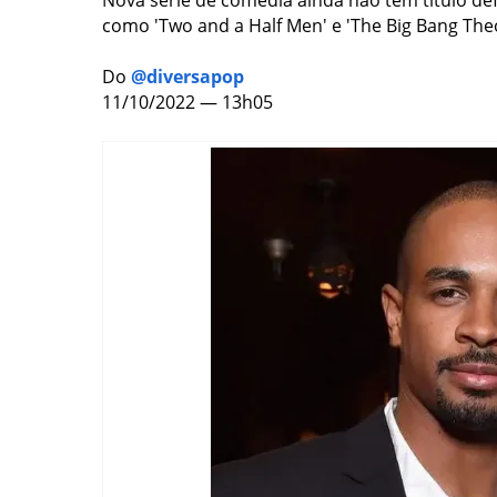
Nova série de comédia ainda não tem título de
como 'Two and a Half Men' e 'The Big Bang The
Do
@diversapop
11/10/2022 — 13h05