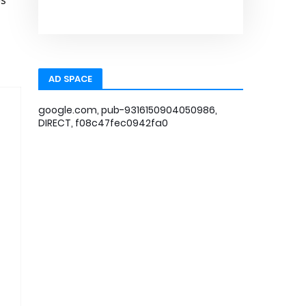
es
AD SPACE
google.com, pub-9316150904050986,
DIRECT, f08c47fec0942fa0