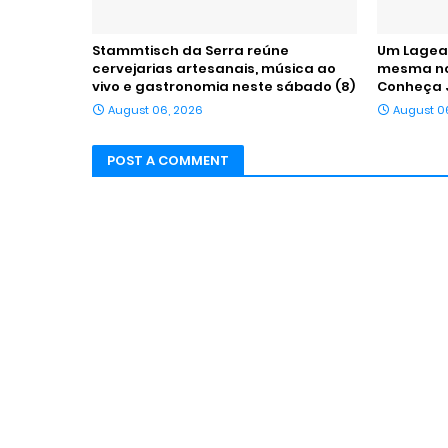
Stammtisch da Serra reúne
Um Lagean
cervejarias artesanais, música ao
mesma noi
vivo e gastronomia neste sábado (8)
Conheça 
August 06, 2026
August 0
POST A COMMENT