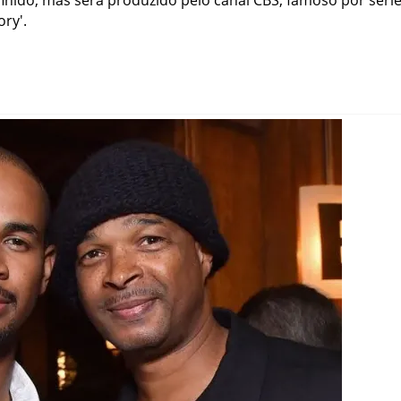
finido, mas será produzido pelo canal CBS, famoso por séri
ory'.