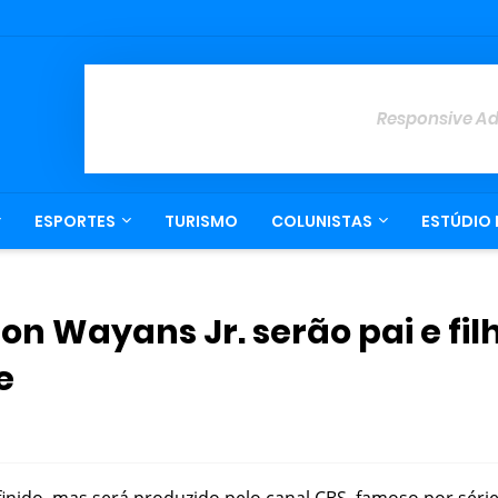
Responsive A
ESPORTES
TURISMO
COLUNISTAS
ESTÚDIO 
Wayans Jr. serão pai e fil
e