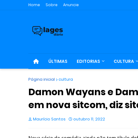
Home
Sobre
Anuncie
ÚLTIMAS
EDITORIAS
CULTURA
Página inicial
cultura
Damon Wayans e Damon 
em nova sitcom, diz sit
Maurício Santos
outubro 11, 2022