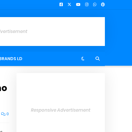
dvertisement
BRANDS LD
ho
Responsive Advertisement
0