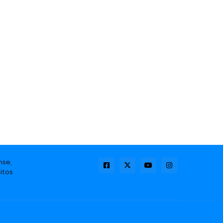
nse,
itos