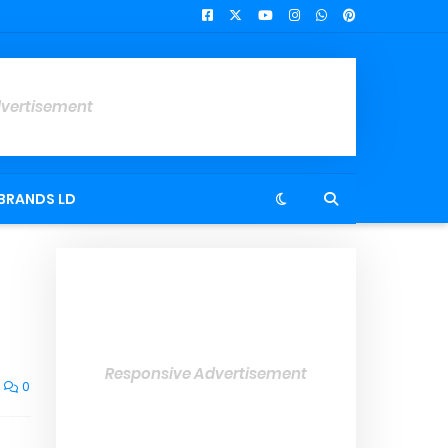
dvertisement
BRANDS LD
"
Responsive Advertisement
0