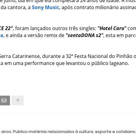
e julho, dia em que ela completará 24 anos de idade. A mús
 da cantora, a
Sony Music
, após contrato milionário assina
E 22"
, foram lançados outros três singles:
"Hotel Caro"
co
la
, e ainda a versão remix de
"sentaDONA s2"
, esta em parc
 Serra Catarinense, durante a 32ª Festa Nacional do Pinhão
a em uma performance que levantou o público lageano.
2 anos. Publico matérias relacionados à cultura, esporte e cotidiano