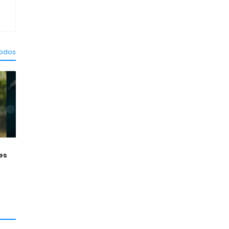
todos
es