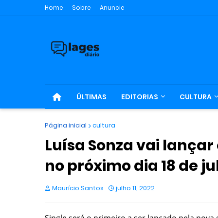
Home
Sobre
Anuncie
ÚLTIMAS
EDITORIAS
CULTURA
Página inicial
cultura
Luísa Sonza vai lançar
no próximo dia 18 de ju
Maurício Santos
julho 11, 2022