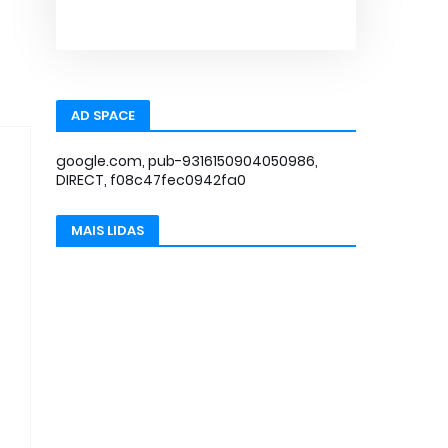
AD SPACE
google.com, pub-9316150904050986,
DIRECT, f08c47fec0942fa0
MAIS LIDAS