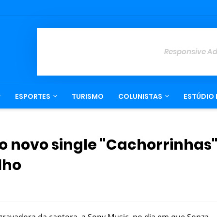
Responsive A
ESPORTES
TURISMO
COLUNISTAS
ESTÚDIO 
 o novo single "Cachorrinhas
lho