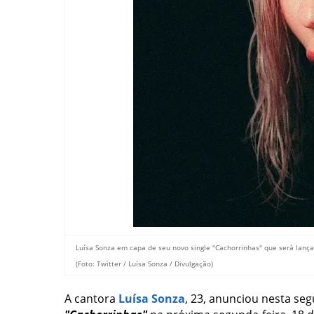
Luísa Sonza em capa de seu novo single "Cachorrinhas" que será lança
(Foto: Twitter / Luísa Sonza / Divulgação)
A cantora
Luísa Sonza
, 23, anunciou nesta seg