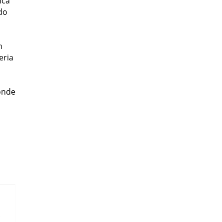
ica
do
m
eria
 onde
.