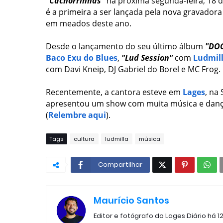
"Cachorrinhas"
na próxima segunda-feira, 18 d
é a primeira a ser lançada pela nova gravadora
em meados deste ano.
Desde o lançamento do seu último álbum
"DOC
Baco Exu do Blues
,
"Lud Session"
com
Ludmil
com Davi Kneip, DJ Gabriel do Borel e MC Frog.
Recentemente, a cantora esteve em
Lages
, na
apresentou um show com muita música e danç
(
Relembre aqui
).
Tags
cultura
ludmilla
música
Compartilhar
Maurício Santos
Editor e fotógrafo do Lages Diário há 1