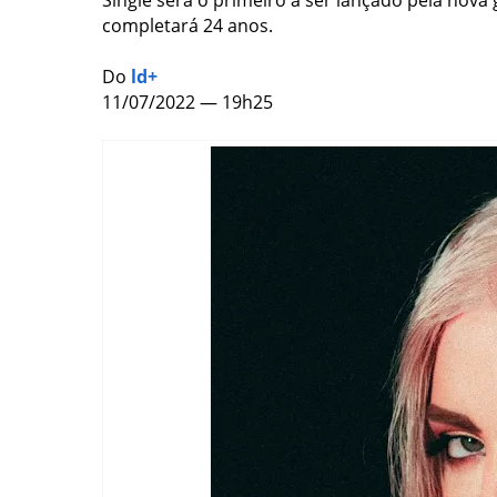
Single será o primeiro a ser lançado pela nova
completará 24 anos.
Do
ld+
11/07/2022 — 19h25