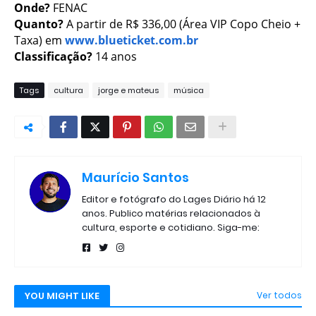
Onde?
FENAC
Quanto?
A partir de R$ 336,00 (Área VIP Copo Cheio +
Taxa) em
www.blueticket.com.br
Classificação?
14 anos
Tags
cultura
jorge e mateus
música
Maurício Santos
Editor e fotógrafo do Lages Diário há 12
anos. Publico matérias relacionados à
cultura, esporte e cotidiano. Siga-me:
YOU MIGHT LIKE
Ver todos