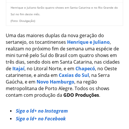
Henrique e Juliano farão quatro shows em Santa Catarina e no Rio Grande do
Sul no fim deste mês.
(Foto: Divulgação)
Uma das maiores duplas da nova geração do
sertanejo, os tocantinenses
Henrique e Juliano
,
realizam no próximo fim de semana uma espécie de
mini turnê pelo Sul do Brasil com quatro shows em
três dias, sendo dois em Santa Catarina, nas cidades
de
Itajaí
, no Litoral Norte, e em
Chapecó
, no Oeste
catarinense, e ainda em
Caxias do Sul
, na Serra
Gaúcha, e em
Novo Hamburgo
, na região
metropolitana de Porto Alegre. Todos os shows
contam com produção da
GDO Produções
.
Siga o ld+ no Instagram
Siga o ld+ no Facebook