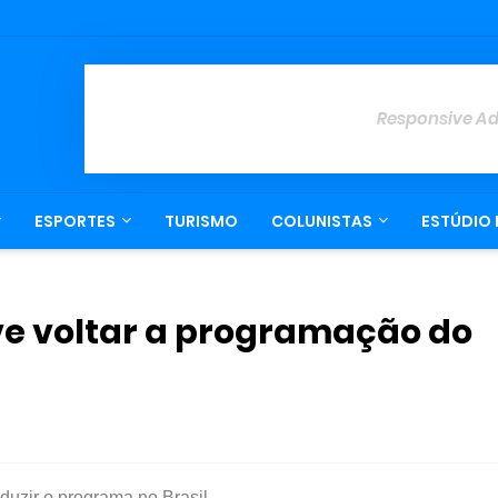
Responsive A
ESPORTES
TURISMO
COLUNISTAS
ESTÚDIO 
ve voltar a programação do
uzir o programa no Brasil.