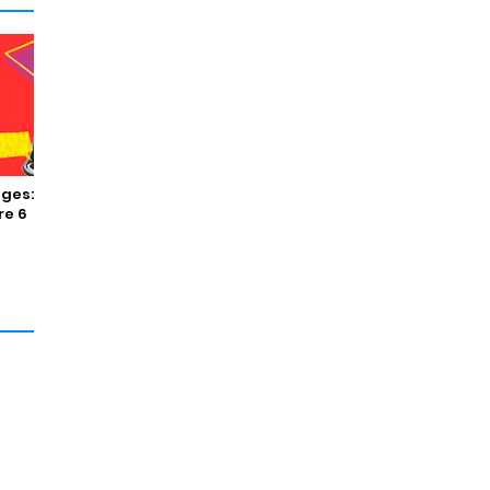
ges:
re 6