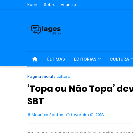
Home
Sobre
Anuncie
ÚLTIMAS
EDITORIAS
CULTURA
Página inicial
cultura
‘Topa ou Não Topa’ de
SBT
Maurício Santos
fevereiro 01, 2018
Emissora comprou novamente os direitos para prod