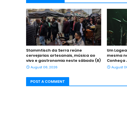
Stammtisch da Serra reúne
Um Lagean
cervejarias artesanais, música ao
mesma noi
vivo e gastronomia neste sábado (8)
Conheça 
August 06, 2026
August 0
POST A COMMENT