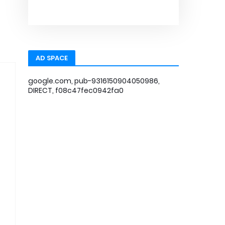
AD SPACE
google.com, pub-9316150904050986,
DIRECT, f08c47fec0942fa0